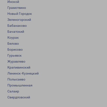
Инской
Грамотеино
Новый Городок
Зеленогорский
Бабанаково
Бачатский
Коурак
Белово
Борисово
Гурьевск
Журавлево
Крапивинский
Ленинск-Кузнецкий
Полысаево
Промышленная
Салаир
Свердловский