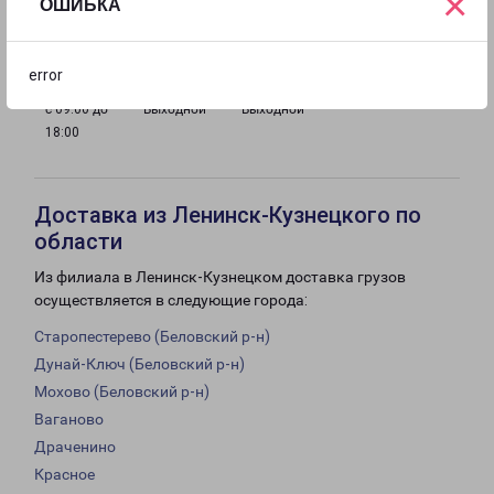
×
ОШИБКА
с 09:00 до
с 09:00 до
с 09:00 до
с 09:00 до
18:00
18:00
18:00
18:00
error
с 09:00 до
Выходной
Выходной
18:00
Доставка из Ленинск-Кузнецкого по
области
Из филиала в Ленинск-Кузнецком доставка грузов
осуществляется в следующие города:
Старопестерево (Беловский р-н)
Дунай-Ключ (Беловский р-н)
Мохово (Беловский р-н)
Ваганово
Драченино
Красное