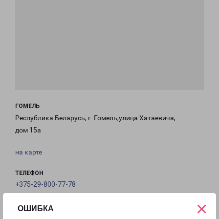
ГОМЕЛЬ
Республика Беларусь, г. Гомель,улица Хатаевича,
дом 15а
на карте
ТЕЛЕФОН
+375-29-800-77-78
×
EMAIL
ОШИБКА
gomel-fr@pecom.ru