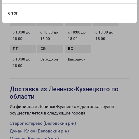
ГРАФИК РАБОТЫ
error
с 10:00 до
с 10:00 до
с 10:00 до
с 10:00 до
18:00
18:00
18:00
18:00
с 10:00 до
Выходной
Выходной
18:00
Доставка из Ленинск-Кузнецкого по
области
Из филиала в Ленинск-Кузнецком доставка грузов
осуществляется в следующие города:
Старопестерево (Беловский р-н)
Дунай-Ключ (Беловский р-н)
Мохово (Беловский р-н)