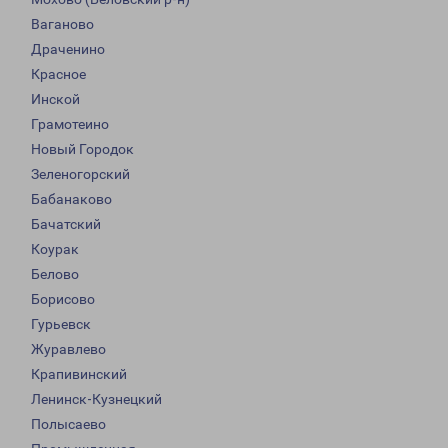
Ваганово
Драченино
Красное
Инской
Грамотеино
Новый Городок
Зеленогорский
Бабанаково
Бачатский
Коурак
Белово
Борисово
Гурьевск
Журавлево
Крапивинский
Ленинск-Кузнецкий
Полысаево