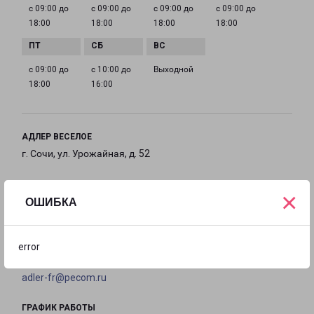
с 09:00 до
с 09:00 до
с 09:00 до
с 09:00 до
18:00
18:00
18:00
18:00
с 09:00 до
с 10:00 до
Выходной
18:00
16:00
АДЛЕР ВЕСЕЛОЕ
г. Сочи, ул. Урожайная, д. 52
на карте
×
ОШИБКА
ТЕЛЕФОН
8 (862) 445-50-58
error
EMAIL
adler-fr@pecom.ru
ГРАФИК РАБОТЫ