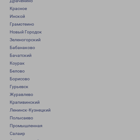
Драченино
Красное
Инской
Грамотеино
Новый Городок
Зеленогорский
Бабанаково
Бачатский
Коурак
Белово
Борисово
Гурьевск
Журавлево
Крапивинский
Ленинск-Кузнецкий
Полысаево
Промышленная
Салаир