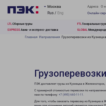
Москва
Адреса
О н
Rus /
Eng
Онлайн-се
LTL
Сборные грузы
FTL
Генеральные гру
EXPRESS
Авиа- и экспресс-доставка
GLOBAL
Международн
Главная
Направления
Грузоперевозки из Кузнецк
Грузоперевозки
ПЭК доставляет грузы из Кузнецка в Железногорск,
С примерной стоимостью перевозки по направлению
нам по телефону:
+7 (495) 660-11-11
.
Для того, чтобы заказать перевозку из Кузнецка в 
вами для уточнения деталей свяжется специалист 