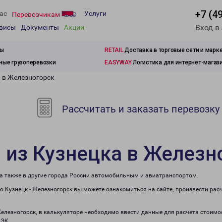
+7 (4
ас
Услуги
Перевозчикам
Вход в
рвисы
Документы
Акции
зы
RETAIL
Доставка в торговые сети и марк
ые грузоперевозки
EASYWAY
Логистика для интернет-магаз
а в Железногорск
Рассчитать и заказать перевозку
 из Кузнецка в Железн
 а также в другие города России автомобильным и авиатранспортом.
 Кузнецк - Железногорск вы можете ознакомиться на сайте, произвести ра
Железногорск, в калькуляторе необходимо ввести данные для расчета стоимо
ПЭК.