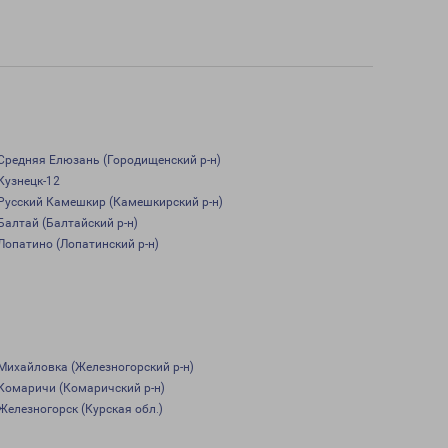
Средняя Елюзань (Городищенский р-н)
Кузнецк-12
Русский Камешкир (Камешкирский р-н)
Балтай (Балтайский р-н)
Лопатино (Лопатинский р-н)
Михайловка (Железногорский р-н)
Комаричи (Комаричский р-н)
Железногорск (Курская обл.)