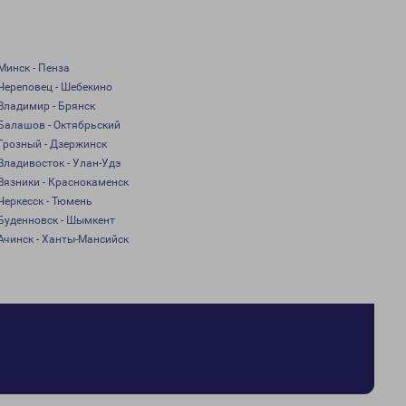
Минск - Пенза
Череповец - Шебекино
Владимир - Брянск
Балашов - Октябрьский
Грозный - Дзержинск
Владивосток - Улан-Удэ
Вязники - Краснокаменск
Черкесск - Тюмень
Буденновск - Шымкент
Ачинск - Ханты-Мансийск