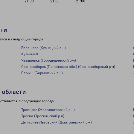
21:00
21:00
21:00
сти
ется в следующие города:
Евлашево (Кузнецкий р-н)
Кузнецк-8
Чаадаевка (Городищенский р-н)
Сосновоборск (Пензенская обл.) (Сосновоборский р-н)
Барыш (Барышский р-н)
 области
ствляется в следующие города:
Троицкое (Железногорский р-н)
Тросна (Троснянский р-н)
Дмитриев-Льговский (Дмитриевский р-н)