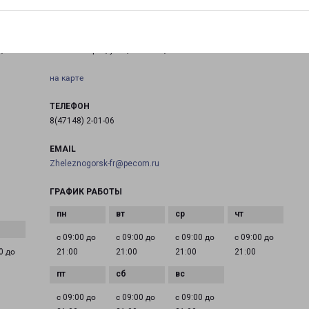
КУРСКАЯ ОБЛАСТЬ ЖЕЛЕЗНОГОРСК ЛЕНИНА 62
,
Железногорск, улица Ленина, 62
на карте
ТЕЛЕФОН
8(47148) 2-01-06
EMAIL
Zheleznogorsk-fr@pecom.ru
ГРАФИК РАБОТЫ
с 09:00 до
с 09:00 до
с 09:00 до
с 09:00 до
0 до
21:00
21:00
21:00
21:00
с 09:00 до
с 09:00 до
с 09:00 до