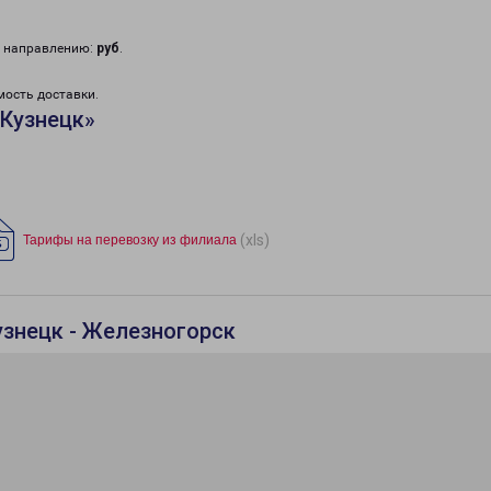
у направлению:
руб
.
мость доставки.
«Кузнецк»
(xls)
Тарифы на перевозку из филиала
узнецк - Железногорск