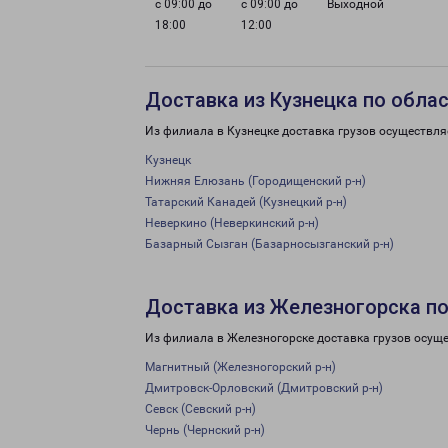
с 09:00 до
с 09:00 до
Выходной
18:00
12:00
Доставка из Кузнецка по обла
Из филиала в Кузнецке доставка грузов осуществля
Кузнецк
Нижняя Елюзань (Городищенский р-н)
Татарский Канадей (Кузнецкий р-н)
Неверкино (Неверкинский р-н)
Базарный Сызган (Базарносызганский р-н)
Доставка из Железногорска по
Из филиала в Железногорске доставка грузов осуще
Магнитный (Железногорский р-н)
Дмитровск-Орловский (Дмитровский р-н)
Севск (Севский р-н)
Чернь (Чернский р-н)