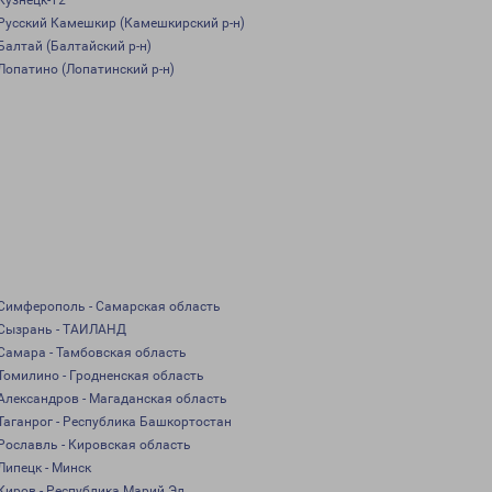
Кузнецк-12
Русский Камешкир (Камешкирский р-н)
Балтай (Балтайский р-н)
Лопатино (Лопатинский р-н)
Симферополь - Самарская область
Сызрань - ТАИЛАНД
Самара - Тамбовская область
Томилино - Гродненская область
Александров - Магаданская область
Таганрог - Республика Башкортостан
Рославль - Кировская область
Липецк - Минск
Киров - Республика Марий Эл