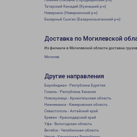
Нижняя Елюзань (Городищенский р-н)
Татарский Канадей (Кузнецкий р-н)
Неверкино (Неверкинский р-н)
Базарный Сызган (Базарносызганский р-н)
Доставка по Могилевской обл
Из филиала в Могилевской области доставка грузо
Могилев
Другие направления
Биробиджан - Республика Бурятия
Гомель - Республика Хакасия
Новокузнецк - Архангельская область
Нижнекамск - Кемеровская область
Севастополь - Алтайский край
Ереван - Краснодарский край
Уфа - Вологодская область
Витебск - Челябинская область
Чехов - Удмуртская Республика