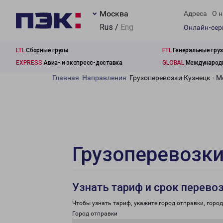
Москва
Адреса
О н
Rus /
Eng
Онлайн-се
LTL
Сборные грузы
FTL
Генеральные гру
EXPRESS
Авиа- и экспресс-доставка
GLOBAL
Международн
Главная
Направления
Грузоперевозки Кузнецк - 
Грузоперевозки
Узнать тариф и срок перево
Чтобы узнать тариф, укажите город отправки, город 
Город отправки