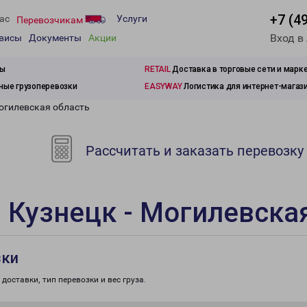
+7 (4
ас
Услуги
Перевозчикам
Вход в
рвисы
Документы
Акции
зы
RETAIL
Доставка в торговые сети и марк
ые грузоперевозки
EASYWAY
Логистика для интернет-магаз
Могилевская область
Рассчитать и заказать перевозку
 Кузнецк - Могилевска
зки
доставки, тип перевозки и вес груза.