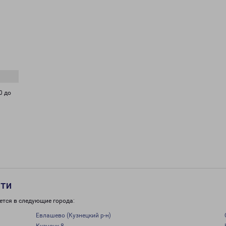
0 до
сти
ется в следующие города:
Евлашево (Кузнецкий р-н)