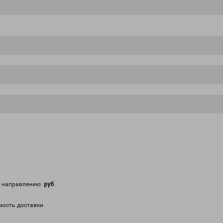
у направлению:
руб
.
мость доставки.