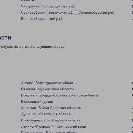
Кузнецк-8
Чаадаевка (Городищенский р-н)
Сосновоборск (Пензенская обл.) (Сосновоборский р-н)
Барыш (Барышский р-н)
асти
в осуществляется в следующие города:
Актобе - Волгоградская область
Вязники - Мурманская область
Иркутск - Кабардино-Балкарская республика
Березники - Грузия
Арзамас - Вайоц Дзорская область
Душанбе - Орловская область
Прохладный - Забайкальский край
Ленинск-Кузнецкий - Камчатский край
Прокопьевск - Ширакская область