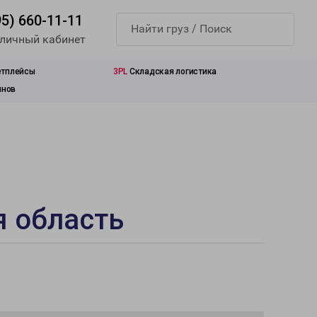
95) 660-11-11
 личный кабинет
етплейсы
3PL
Складская логистика
инов
я область