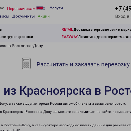
+7 (4
ас
Услуги
Перевозчикам
Вход в
рвисы
Документы
Акции
зы
RETAIL
Доставка в торговые сети и марк
ые грузоперевозки
EASYWAY
Логистика для интернет-магаз
рска в Ростов-на-Дону
Рассчитать и заказать перевозку
 из Красноярска в Рос
Дону, а также в другие города России автомобильным и авиатранспортом.
 Красноярск - Ростов-на-Дону вы можете ознакомиться на сайте, произвест
а в Ростов-на-Дону, в калькуляторе необходимо ввести данные для расчета с
циалист ПЭК.