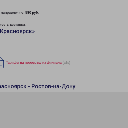
у направлению:
580 руб
.
мость доставки.
«Красноярск»
(xls)
Тарифы на перевозку из филиала
расноярск - Ростов-на-Дону