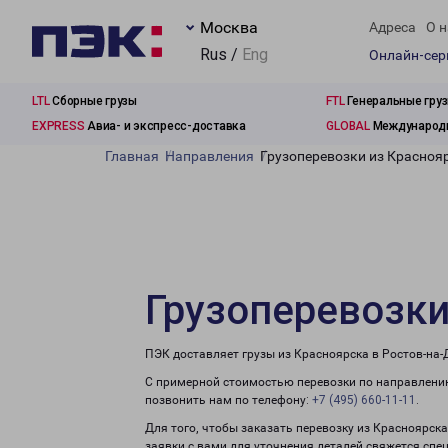
Москва
Адреса
О н
Rus /
Eng
Онлайн-се
LTL
Сборные грузы
FTL
Генеральные гру
EXPRESS
Авиа- и экспресс-доставка
GLOBAL
Международн
Главная
Направления
Грузоперевозки из Красноя
Грузоперевозки
ПЭК доставляет грузы из Красноярска в Ростов-на-
С примерной стоимостью перевозки по направлению
позвонить нам по телефону:
+7 (495) 660-11-11
.
Для того, чтобы заказать перевозку из Красноярск
заявки с вами для уточнения деталей свяжется спе