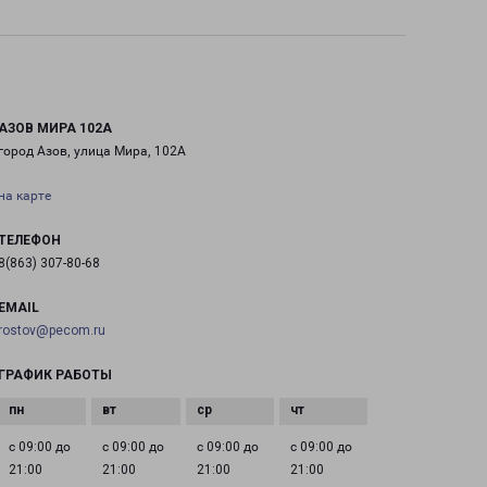
АЗОВ МИРА 102А
город Азов, улица Мира, 102А
на карте
ТЕЛЕФОН
8(863) 307-80-68
EMAIL
rostov@pecom.ru
ГРАФИК РАБОТЫ
с 09:00 до
с 09:00 до
с 09:00 до
с 09:00 до
21:00
21:00
21:00
21:00