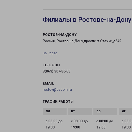
Филиалы в Ростове-на-Дону
РОСТОВ-НА-ДОНУ
Россия, Ростов-на-Дону,проспект Стачки,д249
на карте
ТЕЛЕФОН
8(863) 307-80-68
EMAIL
rostov@pecom.ru
ГРАФИК РАБОТЫ
с 08:00 до
с 08:00 до
с 08:00 до
с 08:0
19:00
19:00
19:00
19:00