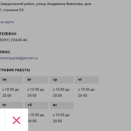
Свердловский район, улица Академика Вавилова, дом
1, строение 54
на карте
ТЕЛЕФОН
8(391) 204-00-44
EMAIL
krasnoyarsk@pecom.ru
ГРАФИК РАБОТЫ
с 10:00 до
с 10:00 до
с 10:00 до
с 10:00 до
20:00
20:00
20:00
20:00
×
с 10:00 до
с 10:00 до
с 10:00 до
20:00
20:00
20:00