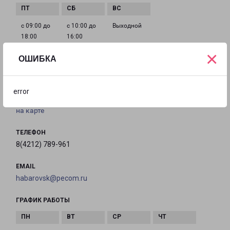
с 09:00 до
с 10:00 до
Выходной
18:00
16:00
×
ОШИБКА
ХАБАРОВСК ФЛЕГОНТОВА 2
Хабаровск, улица Флегонтова, 2
error
на карте
ТЕЛЕФОН
8(4212) 789-961
EMAIL
habarovsk@pecom.ru
ГРАФИК РАБОТЫ