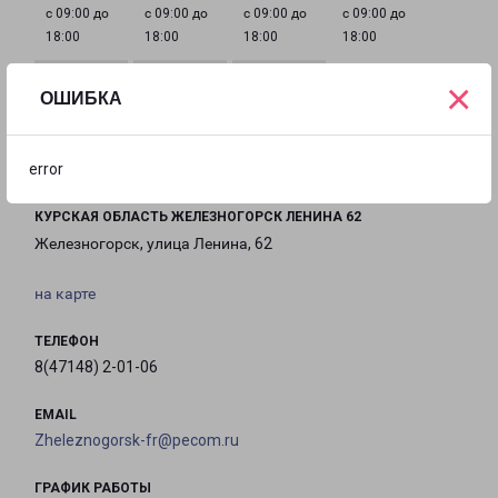
с 09:00 до
с 09:00 до
с 09:00 до
с 09:00 до
18:00
18:00
18:00
18:00
×
ОШИБКА
с 09:00 до
с 09:00 до
Выходной
18:00
12:00
error
КУРСКАЯ ОБЛАСТЬ ЖЕЛЕЗНОГОРСК ЛЕНИНА 62
Железногорск, улица Ленина, 62
на карте
ТЕЛЕФОН
8(47148) 2-01-06
EMAIL
Zheleznogorsk-fr@pecom.ru
ГРАФИК РАБОТЫ