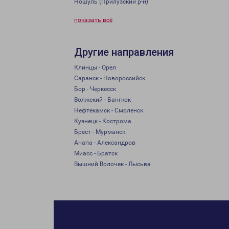
Ношуль (Прилузский р-н)
показать всё
Другие направления
Клинцы - Орел
Саранск - Новороссийск
Бор - Черкесск
Волжский - Бангкок
Нефтекамск - Смоленск
Кузнецк - Кострома
Брест - Мурманск
Анапа - Александров
Миасс - Братск
Вышний Волочек - Лысьва