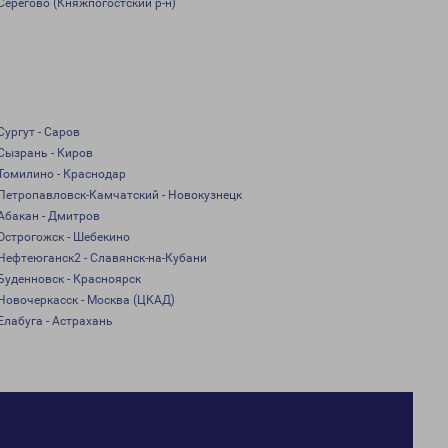
Серегово (Княжпогостский р-н)
Сургут - Саров
Сызрань - Киров
Томилино - Краснодар
Петропавловск-Камчатский - Новокузнецк
Абакан - Дмитров
Острогожск - Шебекино
Нефтеюганск2 - Славянск-на-Кубани
Буденновск - Красноярск
Новочеркасск - Москва (ЦКАД)
Елабуга - Астрахань