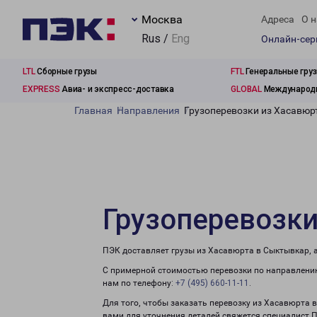
Москва
Адреса
О н
Rus /
Eng
Онлайн-се
LTL
Сборные грузы
FTL
Генеральные гру
EXPRESS
Авиа- и экспресс-доставка
GLOBAL
Международн
Главная
Направления
Грузоперевозки из Хасавюр
Грузоперевозки
ПЭК доставляет грузы из Хасавюрта в Сыктывкар, 
С примерной стоимостью перевозки по направлению
нам по телефону:
+7 (495) 660-11-11
.
Для того, чтобы заказать перевозку из Хасавюрта 
вами для уточнения деталей свяжется специалист 