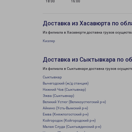
18:00
16:00
Доставка из Хасавюрта по обл
Из филиала в Хасавюрте доставка грузов осуществ
Кизляр
Доставка из Сыктывкара по о
Из филиала в Сыктывкаре доставка грузов осущест
Сыктывкар
Вычегодский (ж/д станция)
Нижний Чов (Сыктывкар)
Эжва (Сыктывкар)
Великий Устюг (Великоустюгский р-н)
Айкино (Усть-Вымский р-н)
Емва (Княжпогостский р-н)
Койгородок (Койгородский р-н)
Малая Слуда (Сыктывдинский р-н)