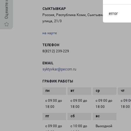
СЫКТЫВКАР
error
Россия, Республика Коми, Сыктывкар, Лесопаркова
улица, 21/3
на карте
ТЕЛЕФОН
8(8212) 239-229
EMAIL
syktyvkar@pecom.ru
ГРАФИК РАБОТЫ
с 09:00 до
с 09:00 до
с 09:00 до
с 09:0
18:00
18:00
18:00
18:00
с 09:00 до
с 10:00 до
Выходной