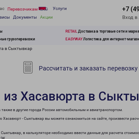
+7 (4
ас
Услуги
Перевозчикам
Вход в
рвисы
Документы
Акции
зы
RETAIL
Доставка в торговые сети и марк
ые грузоперевозки
EASYWAY
Логистика для интернет-магаз
та в Сыктывкар
Рассчитать и заказать перевозку
 из Хасавюрта в Сыкт
а также в другие города России автомобильным и авиатранспортом.
 Хасавюрт - Сыктывкар вы можете ознакомиться на сайте, произвести расч
в Сыктывкар, в калькуляторе необходимо ввести данные для расчета стоимос
ПЭК.