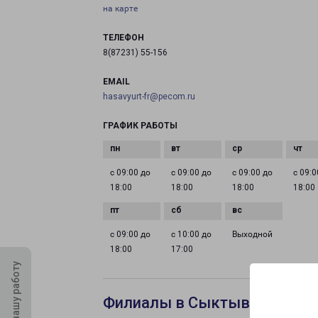
на карте
ТЕЛЕФОН
8(87231) 55-156
EMAIL
hasavyurt-fr@pecom.ru
ГРАФИК РАБОТЫ
с 09:00 до
с 09:00 до
с 09:00 до
с 09:0
18:00
18:00
18:00
18:00
с 09:00 до
с 10:00 до
Выходной
18:00
17:00
Оцените нашу работу
Филиалы в Сыктывкаре