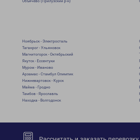
Объячево (Прилузский р-н)
Ноябрьск - Электросталь
Таганрог - Ульяновск
Магнитогорск - Октябрьский
Якутск - Ессентуки
Муром - Иваново
Арзамас - Стамбул Олимпик
Нижневартовск - Курск
Майма - Гродно
Тамбов - Ярославль
Находка - Волгодонск
Рассчитать и заказать перевозку