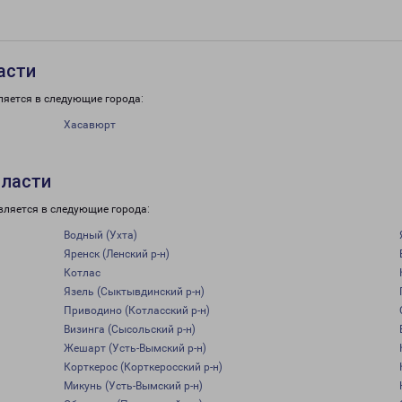
асти
ляется в следующие города:
Хасавюрт
бласти
вляется в следующие города:
Водный (Ухта)
Яренск (Ленский р-н)
Котлас
Язель (Сыктывдинский р-н)
Приводино (Котласский р-н)
Визинга (Сысольский р-н)
Жешарт (Усть-Вымский р-н)
Корткерос (Корткеросский р-н)
Микунь (Усть-Вымский р-н)