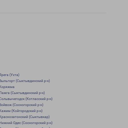
Ярега (Ухта)
Выльгорт (Сыктывдинский р-н)
Коряжма
Пажга (Сыктывдинский р-н)
Сольвычегодск (Котласский р-н)
Войвож (Сосногорский р-н)
Кажим (Койгородский р-н)
Краснозатонский (Сыктывкар)
Нижний Одес (Сосногорский р-н)