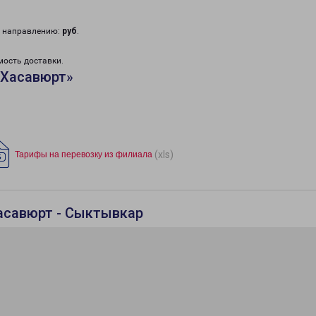
у направлению:
руб
.
мость доставки.
«Хасавюрт»
(xls)
Тарифы на перевозку из филиала
асавюрт - Сыктывкар