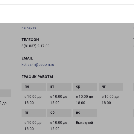
КОТЛАС
я
Архангельская обл., г. Котлас, ул.Чиркова,д.13
на карте
ТЕЛЕФОН
8(81837) 9-17-00
EMAIL
kotlas-fr@pecom.ru
ГРАФИК РАБОТЫ
с 10:00 до
с 10:00 до
с 10:00 до
с 10:00 до
0 до
18:00
18:00
18:00
18:00
с 10:00 до
с 10:00 до
Выходной
18:00
13:00