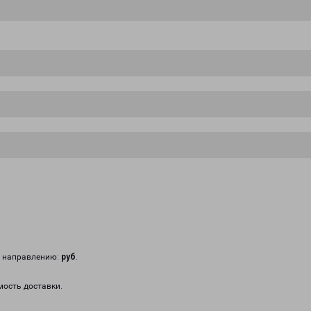
у направлению:
руб
.
мость доставки.