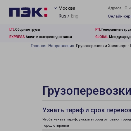
Москва
Адреса
О н
Rus /
Eng
Онлайн-се
LTL
Сборные грузы
FTL
Генеральные гру
EXPRESS
Авиа- и экспресс-доставка
GLOBAL
Международн
Главная
Направления
Грузоперевозки Хасавюрт -
Грузоперевозки
Узнать тариф и срок перево
Чтобы узнать тариф, укажите город отправки, город 
Город отправки