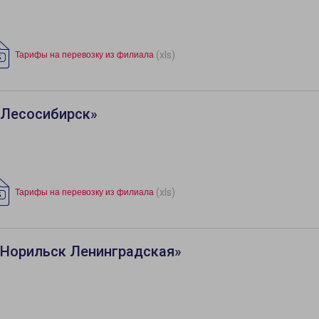
(xls)
Тарифы на перевозку из филиала
«Лесосибирск»
(xls)
Тарифы на перевозку из филиала
«Норильск Ленинградская»