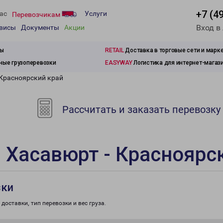
+7 (4
ас
Услуги
Перевозчикам
Вход в
рвисы
Документы
Акции
зы
RETAIL
Доставка в торговые сети и марк
ые грузоперевозки
EASYWAY
Логистика для интернет-магаз
 Красноярский край
Рассчитать и заказать перевозку
 Хасавюрт - Красноярс
зки
доставки, тип перевозки и вес груза.