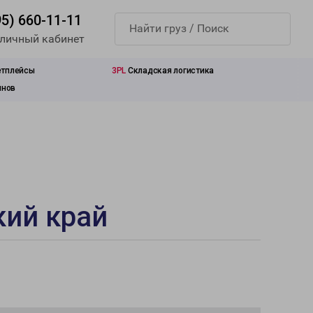
95) 660-11-11
 личный кабинет
етплейсы
3PL
Складская логистика
инов
кий край