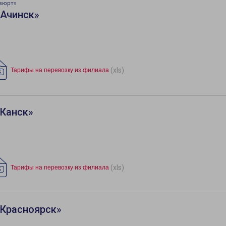
авюрт»
«Ачинск»
(xls)
Тарифы на перевозку из филиала
«Канск»
(xls)
Тарифы на перевозку из филиала
«Красноярск»