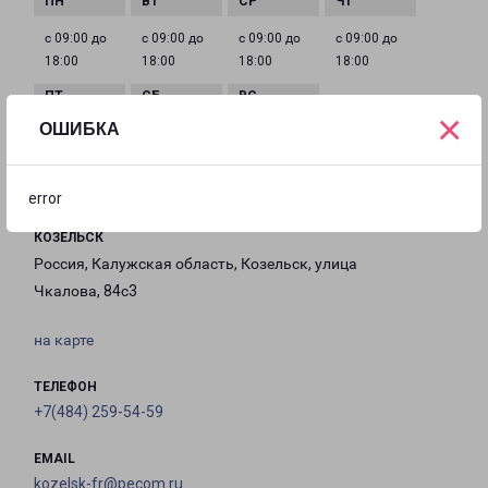
с 09:00 до
с 09:00 до
с 09:00 до
с 09:00 до
18:00
18:00
18:00
18:00
×
ОШИБКА
с 09:00 до
с 10:00 до
Выходной
18:00
16:00
error
КОЗЕЛЬСК
Россия, Калужская область, Козельск, улица
Чкалова, 84с3
на карте
ТЕЛЕФОН
+7(484) 259-54-59
EMAIL
kozelsk-fr@pecom.ru