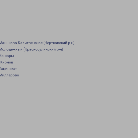
Маньково-Калитвенское (Чертковский р-н)
Молодежный (Красносулинский р-н)
Кашары
Жирнов
Тацинская
Миллерово