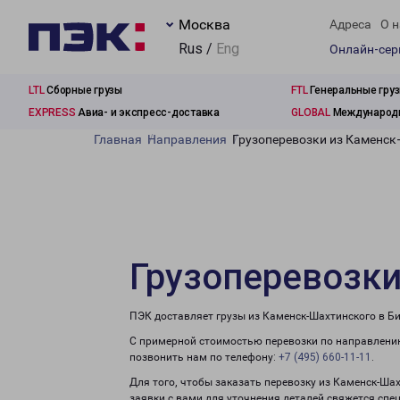
Москва
Адреса
О н
Rus /
Eng
Онлайн-се
LTL
Сборные грузы
FTL
Генеральные гру
EXPRESS
Авиа- и экспресс-доставка
GLOBAL
Международн
Главная
Направления
Грузоперевозки из Каменск
Грузоперевозки
ПЭК доставляет грузы из Каменск-Шахтинского в Б
С примерной стоимостью перевозки по направлению
позвонить нам по телефону:
+7 (495) 660-11-11
.
Для того, чтобы заказать перевозку из Каменск-Ша
заявки с вами для уточнения деталей свяжется спе