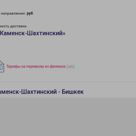
у направлению:
руб
.
мость доставки.
«Каменск-Шахтинский»
(xls)
Тарифы на перевозку из филиала
аменск-Шахтинский - Бишкек