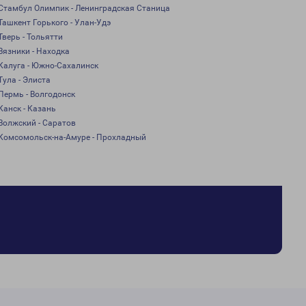
Стамбул Олимпик - Ленинградская Станица
Ташкент Горького - Улан-Удэ
Тверь - Тольятти
Вязники - Находка
Калуга - Южно-Сахалинск
Тула - Элиста
Пермь - Волгодонск
Канск - Казань
Волжский - Саратов
Комсомольск-на-Амуре - Прохладный