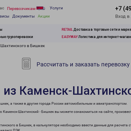
+7 (4
ас
Услуги
Перевозчикам
Вход в
рвисы
Документы
Акции
зы
RETAIL
Доставка в торговые сети и марк
ые грузоперевозки
EASYWAY
Логистика для интернет-магаз
-Шахтинского в Бишкек
Рассчитать и заказать перевозку
 из Каменск-Шахтинск
ишкек, а также в другие города России автомобильным и авиатранспортом.
 Каменск-Шахтинский - Бишкек вы можете ознакомиться на сайте, произвес
хтинского в Бишкек, в калькуляторе необходимо ввести данные для расчета 
циалист ПЭК.