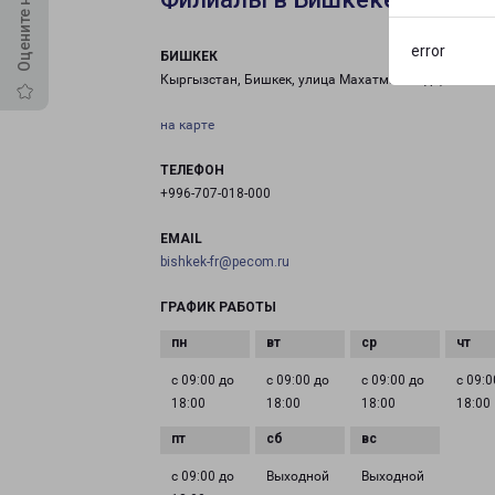
error
БИШКЕК
Кыргызстан, Бишкек, улица Махатмы Ганди, 210/3
на карте
ТЕЛЕФОН
+996-707-018-000
EMAIL
bishkek-fr@pecom.ru
ГРАФИК РАБОТЫ
с 09:00 до
с 09:00 до
с 09:00 до
с 09:0
18:00
18:00
18:00
18:00
с 09:00 до
Выходной
Выходной