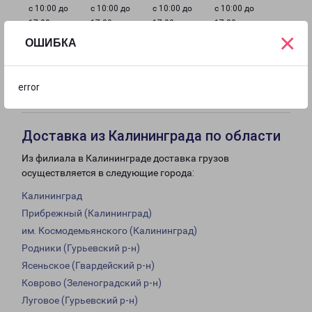
с 10:00 до
с 10:00 до
с 10:00 до
с 10:00 до
17:00
17:00
17:00
17:00
×
ОШИБКА
с 10:00 до
Выходной
Выходной
17:00
error
Доставка из Калининграда по области
Из филиала в Калининграде доставка грузов
осуществляется в следующие города:
Калининград
Прибрежный (Калининград)
им. Космодемьянского (Калининград)
Родники (Гурьевский р-н)
Ясеньское (Гвардейский р-н)
Коврово (Зеленоградский р-н)
Луговое (Гурьевский р-н)