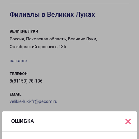
Филиалы в Великих Луках
ВЕЛИКИЕ ЛУКИ
Россия, Псковская область, Великие Луки,
Октябрьский проспект, 136
на карте
ТЕЛЕФОН
8(81153) 78-136
EMAIL
velikie-luki-fr@pecom.ru
ГРАФИК РАБОТЫ
×
ОШИБКА
с 09:00 до
с 09:00 до
с 09:00 до
с 09:00 до