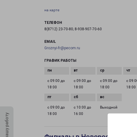
на карте
ТЕЛЕФОН
8(8712) 23-70-80; 8-938-907-70-60
EMAIL
Groznyi-fr@pecom.ru
ГРАФИК РАБОТЫ
с 09:00 до
с 09:00 до
с 09:00 до
с 09:0
18:00
18:00
18:00
18:00
с 09:00 до
с 10:00 до
Выходной
18:00
16:00
Оцените нашу работу
Филиалы в Новороссийске