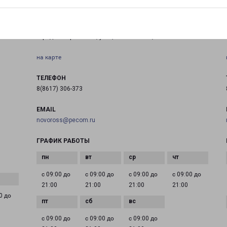
НОВОРОССИЙСК ПАЛЬМОВАЯ 6
город Новороссийск, улица Пальмовая, 6
на карте
ТЕЛЕФОН
8(8617) 306-373
EMAIL
novoross@pecom.ru
ГРАФИК РАБОТЫ
с 09:00 до
с 09:00 до
с 09:00 до
с 09:00 до
21:00
21:00
21:00
21:00
0 до
с 09:00 до
с 09:00 до
с 09:00 до