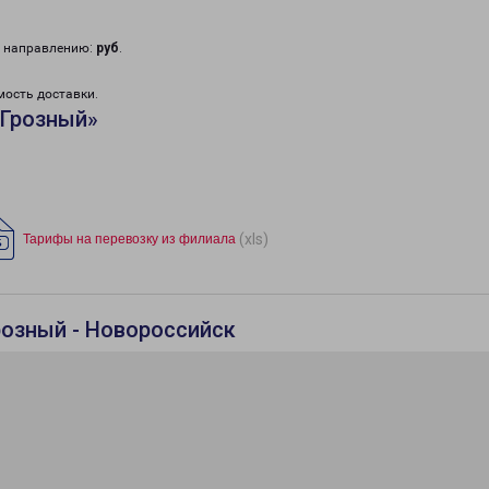
у направлению:
руб
.
мость доставки.
«Грозный»
(xls)
Тарифы на перевозку из филиала
розный - Новороссийск