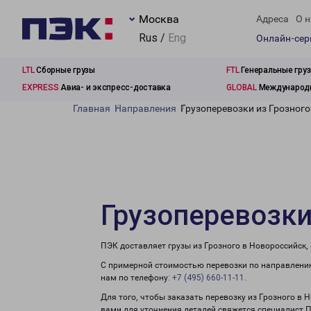
Москва
Адреса
О н
Rus /
Eng
Онлайн-се
LTL
Сборные грузы
FTL
Генеральные гру
EXPRESS
Авиа- и экспресс-доставка
GLOBAL
Международн
Главная
Направления
Грузоперевозки из Грозного
Грузоперевозки
ПЭК доставляет грузы из Грозного в Новороссийск,
С примерной стоимостью перевозки по направлению
нам по телефону:
+7 (495) 660-11-11
.
Для того, чтобы заказать перевозку из Грозного в 
вами для уточнения деталей свяжется специалист 