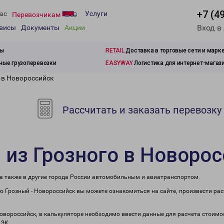
+7 (4
ас
Услуги
Перевозчикам
Вход в
рвисы
Документы
Акции
зы
RETAIL
Доставка в торговые сети и марк
ые грузоперевозки
EASYWAY
Логистика для интернет-магаз
 в Новороссийск
Рассчитать и заказать перевозку
 из Грозного в Новоро
 а также в другие города России автомобильным и авиатранспортом.
 Грозный - Новороссийск вы можете ознакомиться на сайте, произвести ра
Новороссийск, в калькуляторе необходимо ввести данные для расчета стоимо
ПЭК.