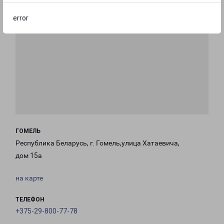
error
ГОМЕЛЬ
Республика Беларусь, г. Гомель,улица Хатаевича,
дом 15а
на карте
ТЕЛЕФОН
+375-29-800-77-78