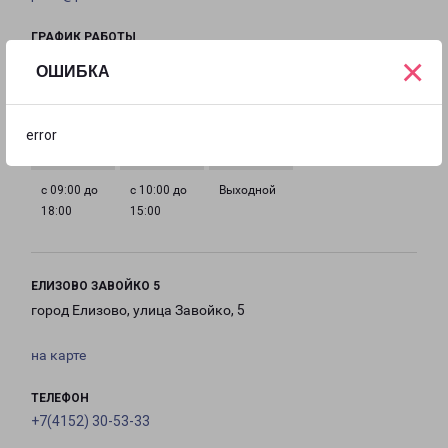
ГРАФИК РАБОТЫ
×
ОШИБКА
с 09:00 до
с 09:00 до
с 09:00 до
с 09:00 до
18:00
18:00
18:00
18:00
error
с 09:00 до
с 10:00 до
Выходной
18:00
15:00
ЕЛИЗОВО ЗАВОЙКО 5
город Елизово, улица Завойко, 5
на карте
ТЕЛЕФОН
+7(4152) 30-53-33