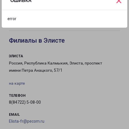
×
ОШИБКА
с 09:00 до
с 09:00 до
с 09:00 до
error
21:00
21:00
21:00
Филиалы в Элисте
ЭЛИСТА
Россия, Республика Калмыкия, Элиста, проспект
имени Петра Анацкого, 57/1
на карте
ТЕЛЕФОН
8(84722) 5-08-00
EMAIL
Elista-fr@pecom.ru