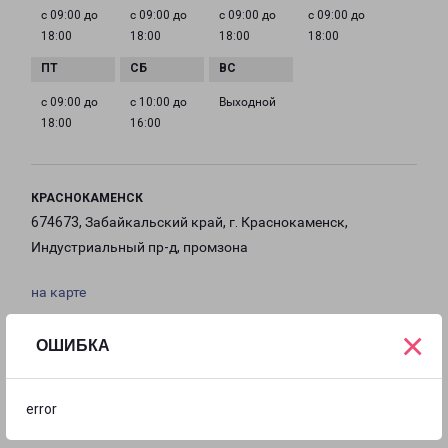
с 09:00 до
с 09:00 до
с 09:00 до
с 09:00 до
18:00
18:00
18:00
18:00
с 09:00 до
с 10:00 до
Выходной
18:00
16:00
КРАСНОКАМЕНСК
674673, Забайкальский край, г. Краснокаменск,
Индустриальный пр-д, промзона
на карте
×
ТЕЛЕФОН
ОШИБКА
+7 (30245) 7-00-80
EMAIL
error
krasnokamensk-fr@pecom.ru