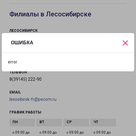
Филиалы в Лесосибирске
ЛЕСОСИБИРСК
Россия, Красноярский край, Лесосибирск,
×
ОШИБКА
Енисейская улица, 25Ас7
на карте
error
ТЕЛЕФОН
8(39145) 222-90
EMAIL
lesosibirsk-fr@pecom.ru
ГРАФИК РАБОТЫ
с 09:00 до
с 09:00 до
с 09:00 до
с 09:00 до