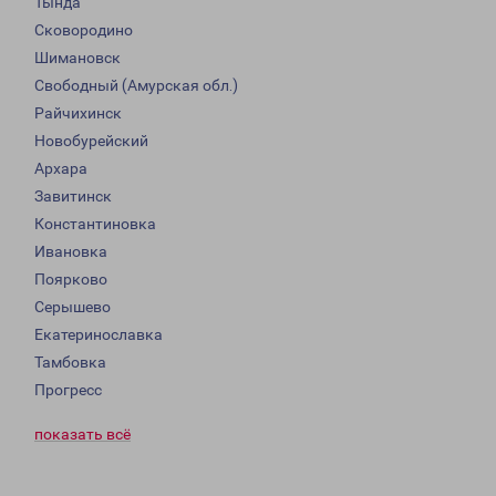
Тында
Сковородино
Шимановск
Свободный (Амурская обл.)
Райчихинск
Новобурейский
Архара
Завитинск
Константиновка
Ивановка
Поярково
Серышево
Екатеринославка
Тамбовка
Прогресс
показать всё