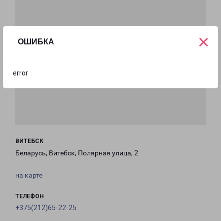
×
ОШИБКА
error
ВИТЕБСК
Беларусь, Витебск, Полярная улица, 2
на карте
ТЕЛЕФОН
+375(212)65-22-25