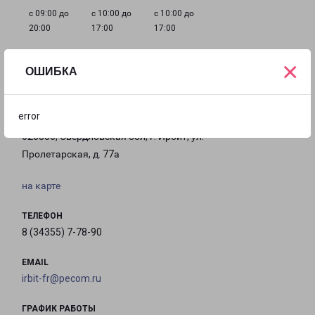
с 09:00 до
с 10:00 до
с 10:00 до
20:00
17:00
17:00
×
ОШИБКА
Филиалы в Ирбите
error
ИРБИТ
623856, Свердловская обл, г. Ирбит, ул.
Пролетарская, д. 77а
на карте
ТЕЛЕФОН
8 (34355) 7-78-90
EMAIL
irbit-fr@pecom.ru
ГРАФИК РАБОТЫ