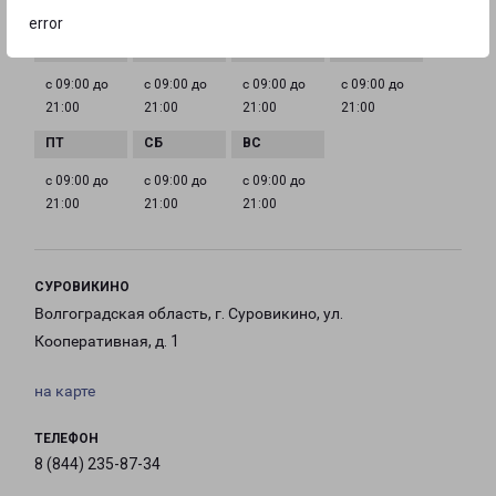
ГРАФИК РАБОТЫ
error
с 09:00 до
с 09:00 до
с 09:00 до
с 09:00 до
21:00
21:00
21:00
21:00
с 09:00 до
с 09:00 до
с 09:00 до
21:00
21:00
21:00
СУРОВИКИНО
Волгоградская область, г. Суровикино, ул.
Кооперативная, д. 1
на карте
ТЕЛЕФОН
8 (844) 235-87-34