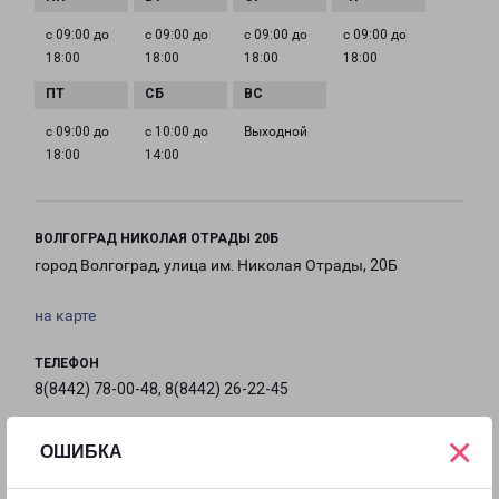
с 09:00 до
с 09:00 до
с 09:00 до
с 09:00 до
18:00
18:00
18:00
18:00
с 09:00 до
с 10:00 до
Выходной
18:00
14:00
ВОЛГОГРАД НИКОЛАЯ ОТРАДЫ 20Б
город Волгоград, улица им. Николая Отрады, 20Б
на карте
ТЕЛЕФОН
8(8442) 78-00-48, 8(8442) 26-22-45
×
EMAIL
ОШИБКА
volgograd@pecom.ru