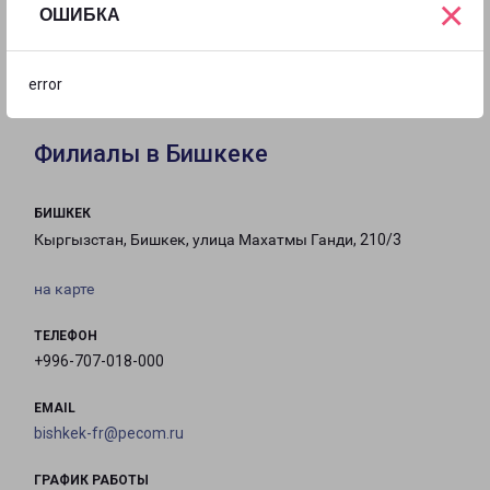
×
ОШИБКА
с 09:00 до
Выходной
Выходной
17:00
error
Филиалы в Бишкеке
БИШКЕК
Кыргызстан, Бишкек, улица Махатмы Ганди, 210/3
на карте
ТЕЛЕФОН
+996-707-018-000
EMAIL
bishkek-fr@pecom.ru
ГРАФИК РАБОТЫ