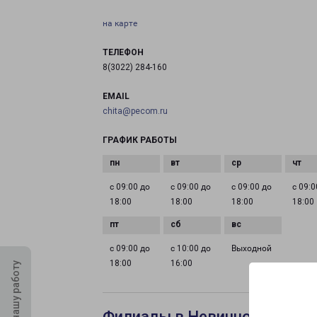
на карте
ТЕЛЕФОН
8(3022) 284-160
EMAIL
chita@pecom.ru
ГРАФИК РАБОТЫ
с 09:00 до
с 09:00 до
с 09:00 до
с 09:0
18:00
18:00
18:00
18:00
с 09:00 до
с 10:00 до
Выходной
18:00
16:00
Оцените нашу работу
Филиалы в Невинномысске