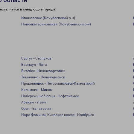
о области
ествляется в следующие города:
Ивановское (Кочубеевский р-н)
Новоекатериновская (Кочубеевский р-н)
Сургут - Серпухов
Барнаул - Ялта
Витебск - Нижневартовск
Томилино - Зеленодольск
Прокопьевск - Петропавловск-Камчатский
Камышин - Минск
Набережные Челны - Нефтекамск
Абакан - Углич
Орел - Евпатория
Наро-Фоминск Киевское шоссе - Ноябрьск