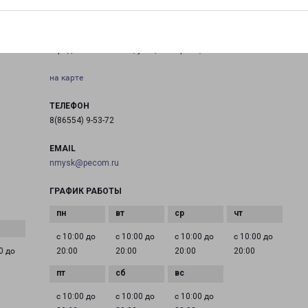
НЕВИННОМЫССК ГАГАРИНА 63
город Невинномысск, улица Гагарина, 63
на карте
ТЕЛЕФОН
8(86554) 9-53-72
EMAIL
nmysk@pecom.ru
ГРАФИК РАБОТЫ
с 10:00 до
с 10:00 до
с 10:00 до
с 10:00 до
0 до
20:00
20:00
20:00
20:00
с 10:00 до
с 10:00 до
с 10:00 до