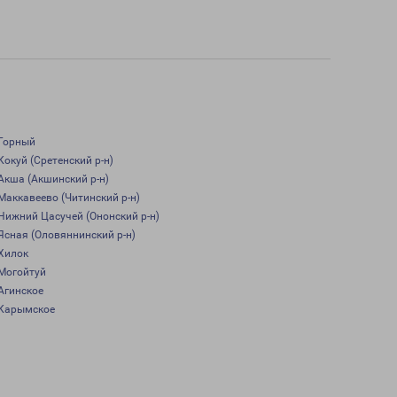
Горный
Кокуй (Сретенский р-н)
Акша (Акшинский р-н)
Маккавеево (Читинский р-н)
Нижний Цасучей (Ононский р-н)
Ясная (Оловяннинский р-н)
Хилок
Могойтуй
Агинское
Карымское