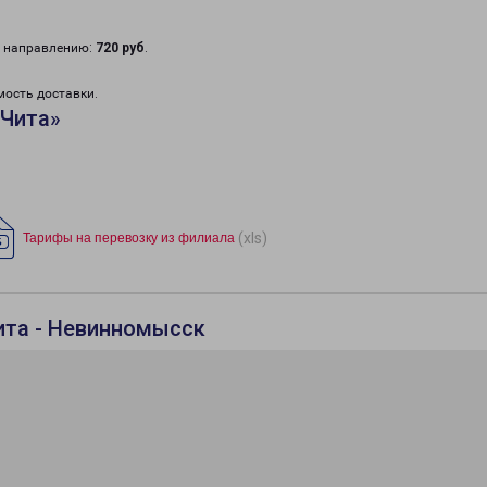
у направлению:
720 руб
.
мость доставки.
«Чита»
(xls)
Тарифы на перевозку из филиала
ита - Невинномысск