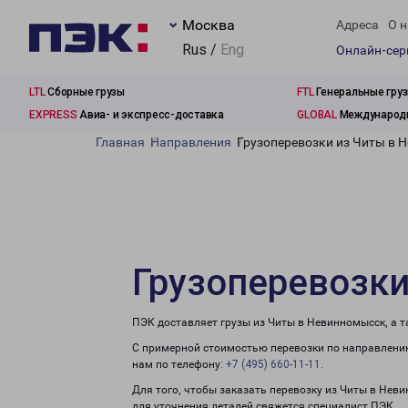
Москва
Адреса
О н
Rus /
Eng
Онлайн-се
LTL
Сборные грузы
FTL
Генеральные гру
EXPRESS
Авиа- и экспресс-доставка
GLOBAL
Международн
Главная
Направления
Грузоперевозки из Читы в 
Грузоперевозк
ПЭК доставляет грузы из Читы в Невинномысск, а 
С примерной стоимостью перевозки по направлению
нам по телефону:
+7 (495) 660-11-11
.
Для того, чтобы заказать перевозку из Читы в Нев
для уточнения деталей свяжется специалист ПЭК.