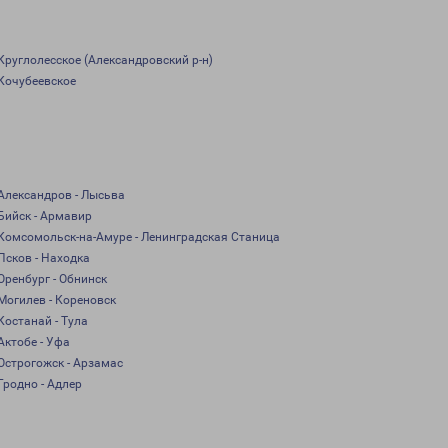
Круглолесское (Александровский р-н)
Кочубеевское
Александров - Лысьва
Бийск - Армавир
Комсомольск-на-Амуре - Ленинградская Станица
Псков - Находка
Оренбург - Обнинск
Могилев - Кореновск
Костанай - Тула
Актобе - Уфа
Острогожск - Арзамас
Гродно - Адлер