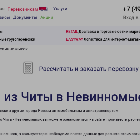
+7 (4
ас
Услуги
Перевозчикам
Вход в
рвисы
Документы
Акции
зы
RETAIL
Доставка в торговые сети и марк
ые грузоперевозки
EASYWAY
Логистика для интернет-магаз
Невинномысск
Рассчитать и заказать перевозку
и из Читы в Невинномы
также в другие города России автомобильным и авиатранспортом.
 Чита - Невинномысск вы можете ознакомиться на сайте, произвести расче
инномысск, в калькуляторе необходимо ввести данные для расчета стоимости