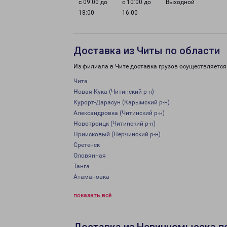
с 09:00 до
с 10:00 до
Выходной
18:00
16:00
Доставка из Читы по области
Из филиала в Чите доставка грузов осуществляется
Чита
Новая Кука (Читинский р-н)
Курорт-Дарасун (Карымский р-н)
Александровка (Читинский р-н)
Новотроицк (Читинский р-н)
Приисковый (Нерчинский р-н)
Сретенск
Оловянная
Танга
Атамановка
показать всё