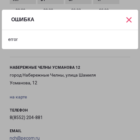
с 09:00 до
с 09:00 до
с 09:00 до
с 09:00 до
×
20:30
20:30
20:30
20:30
ОШИБКА
с 09:00 до
с 09:00 до
с 09:00 до
error
20:30
19:00
19:00
НАБЕРЕЖНЫЕ ЧЕЛНЫ УСМАНОВА 12
город Набережные Челны, улица Шамиля
Усманова, 12
на карте
ТЕЛЕФОН
8(8552) 204-881
EMAIL
nch@pecom.ru