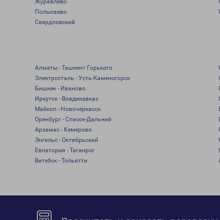
Журавлево
Полысаево
Свердловский
Алматы - Ташкент Горького
Электросталь - Усть-Каменогорск
Бишкек - Иваново
Иркутск - Владикавказ
Майкоп - Новочеркасск
Оренбург - Спасск-Дальний
Арзамас - Кемерово
Энгельс - Октябрьский
Евпатория - Таганрог
Витебск - Тольятти