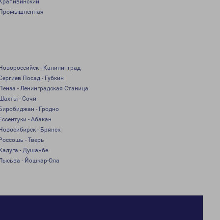
Крапивинский
Промышленная
Новороссийск - Калининград
Сергиев Посад - Губкин
Пенза - Ленинградская Станица
Шахты - Сочи
Биробиджан - Гродно
Ессентуки - Абакан
Новосибирск - Брянск
Россошь - Тверь
Калуга - Душанбе
Лысьва - Йошкар-Ола