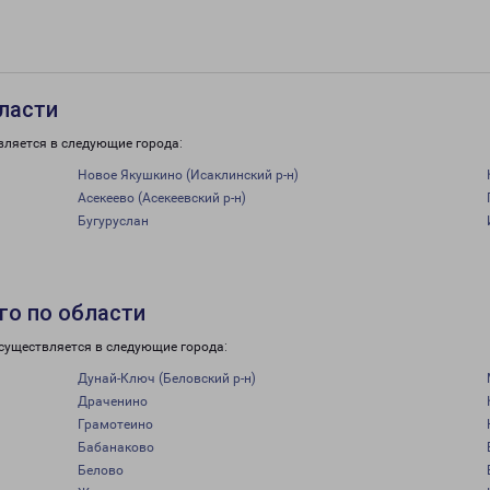
бласти
вляется в следующие города:
Новое Якушкино (Исаклинский р-н)
Асекеево (Асекеевский р-н)
Бугуруслан
го по области
существляется в следующие города:
Дунай-Ключ (Беловский р-н)
Драченино
Грамотеино
Бабанаково
Белово