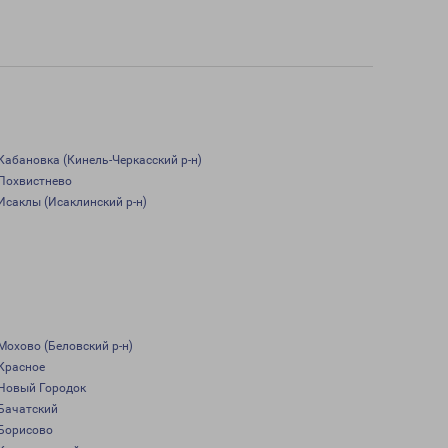
Кабановка (Кинель-Черкасский р-н)
Похвистнево
Исаклы (Исаклинский р-н)
Мохово (Беловский р-н)
Красное
Новый Городок
Бачатский
Борисово