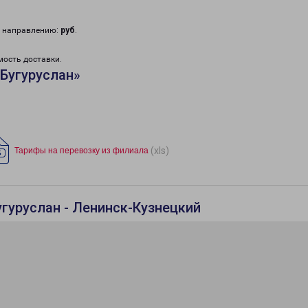
у направлению:
руб
.
мость доставки.
Бугуруслан»
(xls)
Тарифы на перевозку из филиала
гуруслан - Ленинск-Кузнецкий