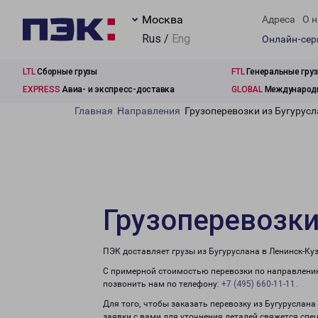
Москва
Адреса
О н
Rus /
Eng
Онлайн-се
LTL
Сборные грузы
FTL
Генеральные гру
EXPRESS
Авиа- и экспресс-доставка
GLOBAL
Международн
Главная
Направления
Грузоперевозки из Бугурус
Грузоперевозки
ПЭК доставляет грузы из Бугуруслана в Ленинск-Ку
С примерной стоимостью перевозки по направлению
позвонить нам по телефону:
+7 (495) 660-11-11
.
Для того, чтобы заказать перевозку из Бугуруслана
заявки с вами для уточнения деталей свяжется спе