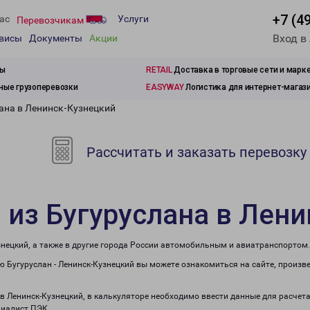
+7 (4
ас
Услуги
Перевозчикам
Вход в
рвисы
Документы
Акции
зы
RETAIL
Доставка в торговые сети и марк
ые грузоперевозки
EASYWAY
Логистика для интернет-магаз
лана в Ленинск-Кузнецкий
Рассчитать и заказать перевозку
 из Бугуруслана в Лен
знецкий, а также в другие города России автомобильным и авиатранспортом.
 Бугуруслан - Ленинск-Кузнецкий вы можете ознакомиться на сайте, произв
 в Ленинск-Кузнецкий, в калькуляторе необходимо ввести данные для расчет
циалист ПЭК.