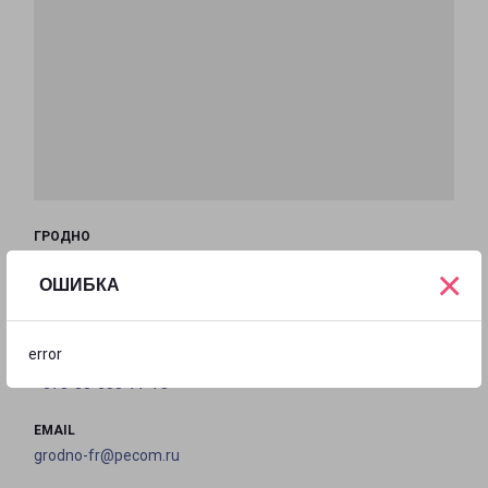
ГРОДНО
г. Гродно, ул. Якуба Коласа, д. 38А/3
×
ОШИБКА
на карте
error
ТЕЛЕФОН
+375-33-653-77-78
EMAIL
grodno-fr@pecom.ru