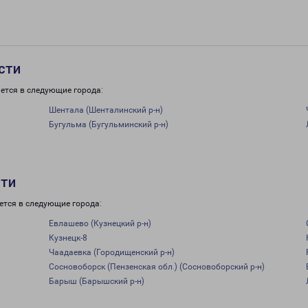
сти
ется в следующие города:
Шентала (Шенталинский р-н)
Бугульма (Бугульминский р-н)
сти
ется в следующие города:
Евлашево (Кузнецкий р-н)
Кузнецк-8
Чаадаевка (Городищенский р-н)
Сосновоборск (Пензенская обл.) (Сосновоборский р-н)
Барыш (Барышский р-н)