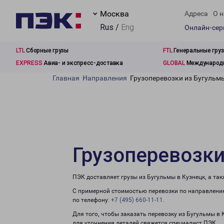
Москва
Адреса
О н
Rus /
Eng
Онлайн-се
LTL
Сборные грузы
FTL
Генеральные гру
EXPRESS
Авиа- и экспресс-доставка
GLOBAL
Международн
Главная
Направления
Грузоперевозки из Бугульм
Грузоперевозки
ПЭК доставляет грузы из Бугульмы в Кузнецк, а та
С примерной стоимостью перевозки по направлению
по телефону:
+7 (495) 660-11-11
.
Для того, чтобы заказать перевозку из Бугульмы в 
для уточнения деталей свяжется специалист ПЭК.