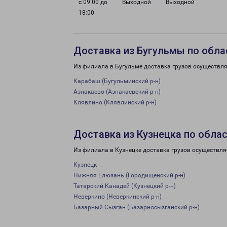
с 09:00 до
Выходной
Выходной
18:00
Доставка из Бугульмы по обла
Из филиала в Бугульме доставка грузов осуществля
Карабаш (Бугульминский р-н)
Азнакаево (Азнакаевский р-н)
Клявлино (Клявлинский р-н)
Доставка из Кузнецка по обла
Из филиала в Кузнецке доставка грузов осуществля
Кузнецк
Нижняя Елюзань (Городищенский р-н)
Татарский Канадей (Кузнецкий р-н)
Неверкино (Неверкинский р-н)
Базарный Сызган (Базарносызганский р-н)