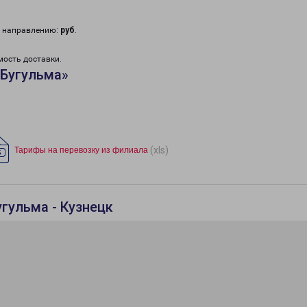
у направлению:
руб
.
мость доставки.
«Бугульма»
(xls)
Тарифы на перевозку из филиала
гульма - Кузнецк