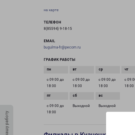
на карте
ТЕЛЕФОН
8(85594) 9-18-15
EMAIL
bugulma-fr@pecom.ru
ГРАФИК РАБОТЫ
с 09:00 до
с 09:00 до
с 09:00 до
с 09:0
18:00
18:00
18:00
18:00
с 09:00 до
Выходной
Выходной
18:00
Оцените нашу работу
Филиалы в Кузнецке