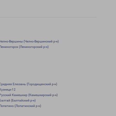
Челно-Вершины (Челно-Вершинский р-н)
Лениногорск (Лениногорский р-н)
Средняя Елюзань (Городищенский р-н)
Кузнецк-12
Русский Камешкир (Камешкирский р-н)
Балтай (Балтайский р-н)
Лопатино (Лопатинский р-н)