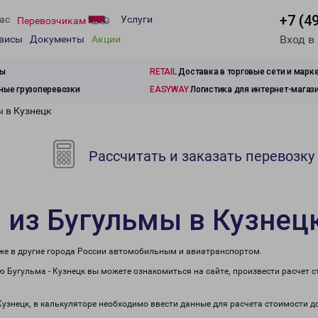
+7 (4
ас
Услуги
Перевозчикам
Вход в
рвисы
Документы
Акции
зы
RETAIL
Доставка в торговые сети и марк
ые грузоперевозки
EASYWAY
Логистика для интернет-магаз
ы в Кузнецк
Рассчитать и заказать перевозку
 из Бугульмы в Кузнец
кже в другие города России автомобильным и авиатранспортом.
 Бугульма - Кузнецк вы можете ознакомиться на сайте, произвести расчет
Кузнецк, в калькуляторе необходимо ввести данные для расчета стоимости д