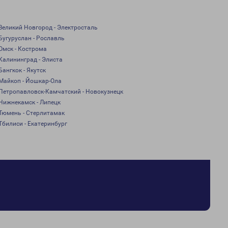
Великий Новгород - Электросталь
Бугуруслан - Рославль
Омск - Кострома
Калининград - Элиста
Бангкок - Якутск
Майкоп - Йошкар-Ола
Петропавловск-Камчатский - Новокузнецк
Нижнекамск - Липецк
Тюмень - Стерлитамак
Тбилиси - Екатеринбург