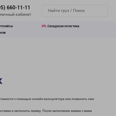
95) 660-11-11
 личный кабинет
етплейсы
3PL
Складская логистика
инов
к
 стоимости с помощью онлайн-калькулятора или позвонить нам
оставки и заполнить заявку. После заполнения заявки с вами