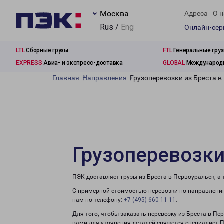
Москва
Адреса
О н
Rus /
Eng
Онлайн-се
LTL
Сборные грузы
FTL
Генеральные гру
EXPRESS
Авиа- и экспресс-доставка
GLOBAL
Международн
Главная
Направления
Грузоперевозки из Бреста в
Грузоперевозки
ПЭК доставляет грузы из Бреста в Первоуральск, а
С примерной стоимостью перевозки по направлению
нам по телефону:
+7 (495) 660-11-11
.
Для того, чтобы заказать перевозку из Бреста в Пе
вами для уточнения деталей свяжется специалист 