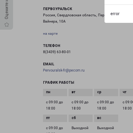
ПЕРВОУРАЛЬСК
error
Россия, Свердловская область, Первоуральск, улиц
Вайнера, 10А
на карте
ТЕЛЕФОН
8(3439) 63-80-01
EMAIL
Pervouralsk-fr@pecom.ru
ГРАФИК РАБОТЫ
с 09:00 до
с 09:00 до
с 09:00 до
с 09:0
18:00
18:00
18:00
18:00
с 09:00 до
Выходной
Выходной