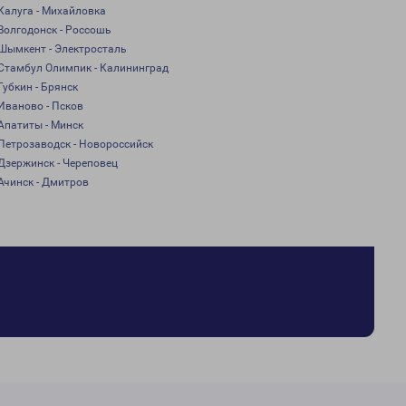
Калуга - Михайловка
Волгодонск - Россошь
Шымкент - Электросталь
Стамбул Олимпик - Калининград
Губкин - Брянск
Иваново - Псков
Апатиты - Минск
Петрозаводск - Новороссийск
Дзержинск - Череповец
Ачинск - Дмитров