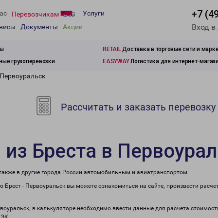
+7 (4
ас
Услуги
Перевозчикам
Вход в
рвисы
Документы
Акции
зы
RETAIL
Доставка в торговые сети и марк
ые грузоперевозки
EASYWAY
Логистика для интернет-магаз
 Первоуральск
Рассчитать и заказать перевозку
 из Бреста в Первоура
 также в другие города России автомобильным и авиатранспортом.
 Брест - Первоуральск вы можете ознакомиться на сайте, произвести расч
рвоуральск, в калькуляторе необходимо ввести данные для расчета стоимост
ПЭК.