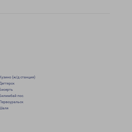
Кузино (ж/д станция)
Дегтярск
Бисерть
Билимбай пос.
Первоуральск
Шаля