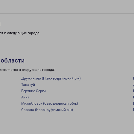
и
ся в следующие города:
 области
ествляется в следующие города:
Дружинино (Нижнесергинский р-н)
Таватуй
Верхние Серги
Ачит
Михайловск (Свердловская обл.)
Сарана (Красноуфимский р-н)