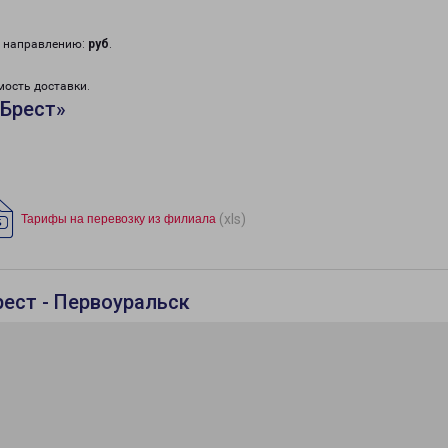
у направлению:
руб
.
мость доставки.
«Брест»
(xls)
Тарифы на перевозку из филиала
рест - Первоуральск