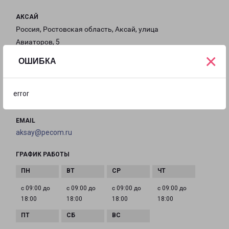
АКСАЙ
Россия, Ростовская область, Аксай, улица
Авиаторов, 5
×
ОШИБКА
на карте
ТЕЛЕФОН
error
8(863) 307-89-95
EMAIL
aksay@pecom.ru
ГРАФИК РАБОТЫ
с 09:00 до
с 09:00 до
с 09:00 до
с 09:00 до
18:00
18:00
18:00
18:00