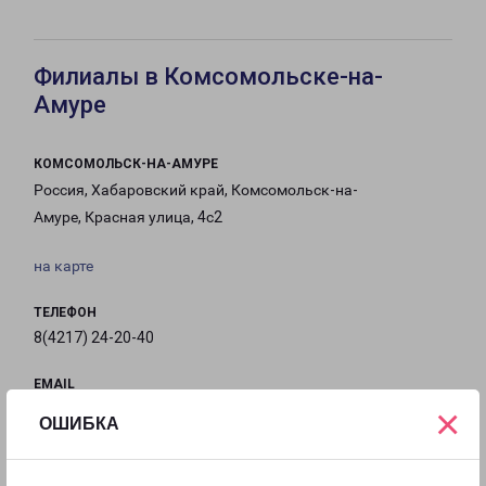
Филиалы в Комсомольске-на-
Амуре
КОМСОМОЛЬСК-НА-АМУРЕ
Россия, Хабаровский край, Комсомольск-на-
Амуре, Красная улица, 4с2
на карте
ТЕЛЕФОН
8(4217) 24-20-40
EMAIL
×
KB@pecom.ru
ОШИБКА
ГРАФИК РАБОТЫ