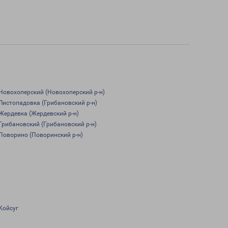
Новохоперский (Новохоперский р-н)
Листопадовка (Грибановский р-н)
Жердевка (Жердевский р-н)
Грибановский (Грибановский р-н)
Поворино (Поворинский р-н)
Койсуг