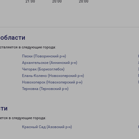
21:00
20:00
20:00
 области
ствляется в следующие города:
Пески (Поворинский р-н)
Архангельское (Аннинский р-н)
Чигорак (Борисоглебск)
Елань-Колено (Новохоперский р-н)
Новохоперск (Новохоперский р-н)
Терновка (Терновский р-н)
сти
ется в следующие города:
Красный Сад (Азовский р-н)