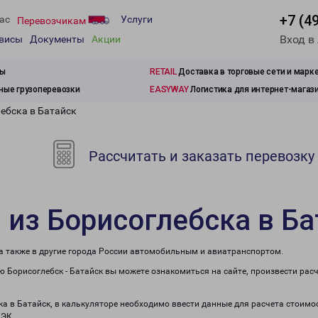
+7 (4
ас
Услуги
Перевозчикам
Вход в
рвисы
Документы
Акции
зы
RETAIL
Доставка в торговые сети и марк
ые грузоперевозки
EASYWAY
Логистика для интернет-магаз
ебска в Батайск
Рассчитать и заказать перевозку
 из Борисоглебска в Ба
 а также в другие города России автомобильным и авиатранспортом.
 Борисоглебск - Батайск вы можете ознакомиться на сайте, произвести рас
ка в Батайск, в калькуляторе необходимо ввести данные для расчета стоимо
ПЭК.