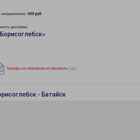
у направлению:
500 руб
.
мость доставки.
«Борисоглебск»
(xls)
Тарифы на перевозку из филиала
орисоглебск - Батайск