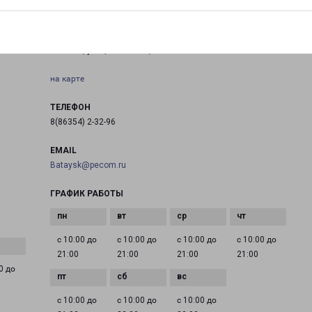
БАТАЙСК ГАСТЕЛЛО 4
Батайск, улица Гастелло, 4
на карте
ТЕЛЕФОН
8(86354) 2-32-96
EMAIL
Bataysk@pecom.ru
ГРАФИК РАБОТЫ
с 10:00 до
с 10:00 до
с 10:00 до
с 10:00 до
21:00
21:00
21:00
21:00
0 до
с 10:00 до
с 10:00 до
с 10:00 до