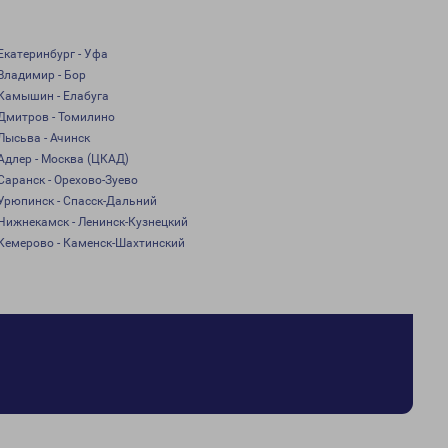
Екатеринбург - Уфа
Владимир - Бор
Камышин - Елабуга
Дмитров - Томилино
Лысьва - Ачинск
Адлер - Москва (ЦКАД)
Саранск - Орехово-Зуево
Урюпинск - Спасск-Дальний
Нижнекамск - Ленинск-Кузнецкий
Кемерово - Каменск-Шахтинский