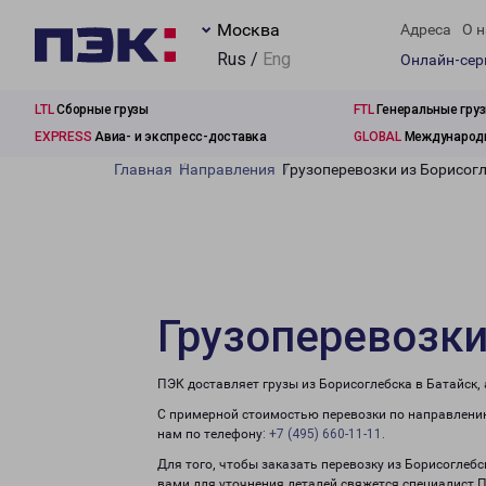
Москва
Адреса
О н
Rus /
Eng
Онлайн-се
LTL
Сборные грузы
FTL
Генеральные гру
EXPRESS
Авиа- и экспресс-доставка
GLOBAL
Международн
Главная
Направления
Грузоперевозки из Борисогл
Грузоперевозки
ПЭК доставляет грузы из Борисоглебска в Батайск,
С примерной стоимостью перевозки по направлению
нам по телефону:
+7 (495) 660-11-11
.
Для того, чтобы заказать перевозку из Борисоглебс
вами для уточнения деталей свяжется специалист 