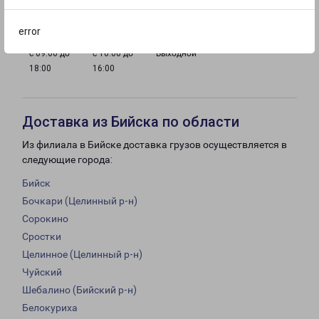
18:00
18:00
18:00
18:00
error
с 09:00 до
с 10:00 до
Выходной
18:00
16:00
Доставка из Бийска по области
Из филиала в Бийске доставка грузов осуществляется в
следующие города:
Бийск
Бочкари (Целинный р-н)
Сорокино
Сростки
Целинное (Целинный р-н)
Чуйский
Шебалино (Бийский р-н)
Белокуриха