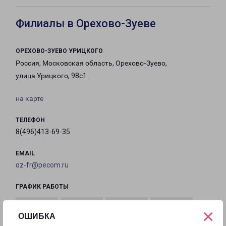
Филиалы в Орехово-Зуеве
ОРЕХОВО-ЗУЕВО УРИЦКОГО
Россия, Московская область, Орехово-Зуево,
улица Урицкого, 98с1
на карте
ТЕЛЕФОН
8(496)413-69-35
EMAIL
oz-fr@pecom.ru
ГРАФИК РАБОТЫ
×
ОШИБКА
с 09:00 до
с 09:00 до
с 09:00 до
с 09:00 до