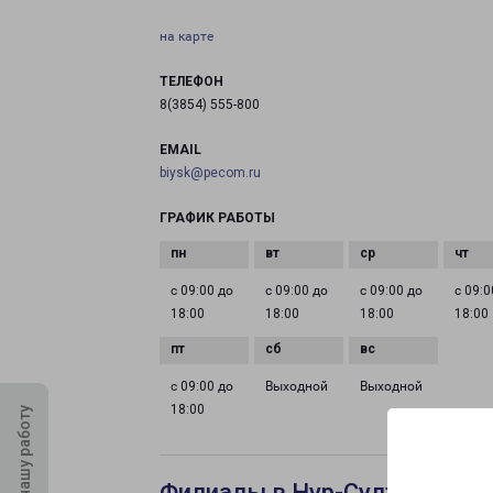
на карте
ТЕЛЕФОН
8(3854) 555-800
EMAIL
biysk@pecom.ru
ГРАФИК РАБОТЫ
с 09:00 до
с 09:00 до
с 09:00 до
с 09:0
18:00
18:00
18:00
18:00
с 09:00 до
Выходной
Выходной
18:00
Оцените нашу работу
Филиалы в Нур-Султане