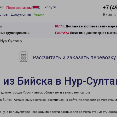
+7 (4
ас
Услуги
Перевозчикам
Вход в
рвисы
Документы
Акции
зы
RETAIL
Доставка в торговые сети и марк
ые грузоперевозки
EASYWAY
Логистика для интернет-магаз
 Нур-Султану
Рассчитать и заказать перевозку
 из Бийска в Нур-Султа
 в другие города России автомобильным и авиатранспортом.
 Бийск - Астана вы можете ознакомиться на сайте, произвести расчет стои
тану, в калькуляторе необходимо ввести данные для расчета стоимости доста