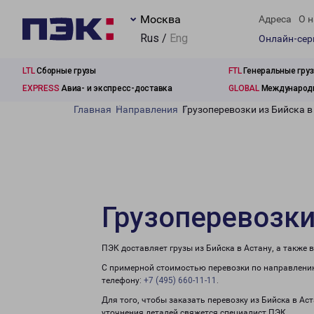
Москва
Адреса
О н
Rus /
Eng
Онлайн-се
LTL
Сборные грузы
FTL
Генеральные гру
EXPRESS
Авиа- и экспресс-доставка
GLOBAL
Международн
Главная
Направления
Грузоперевозки из Бийска в
Грузоперевозки
ПЭК доставляет грузы из Бийска в Астану, а также
С примерной стоимостью перевозки по направлению
телефону:
+7 (495) 660-11-11
.
Для того, чтобы заказать перевозку из Бийска в Ас
уточнения деталей свяжется специалист ПЭК.