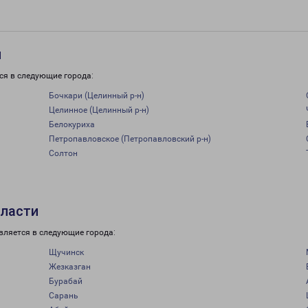
и
ся в следующие города:
Бочкари (Целинный р-н)
Целинное (Целинный р-н)
Белокуриха
Петропавловское (Петропавловский р-н)
Солтон
бласти
вляется в следующие города:
Щучинск
Жезказган
Бурабай
Сарань