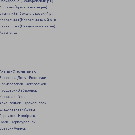
Осакаровка (Осакаровский р-н)
Аршалы (Аршалынский р-н)
Степняк (Енбекшильдерский р-н)
Коргалжын (Коргалжынский р-н)
Балкашино (Сандыктауский р-н)
Караганда
Анапа - Стерлитамак
Ростов-на-Дону - Ессентуки
Борисоглебск - Острогожск
Рубцовск - Хабаровск
Костанай - Уфа
Архангельск - Прокопьевск
Владикавказ - Артем
Серпухов - Ноябрьск
Омск - Первоуральск
Братск - Ачинск