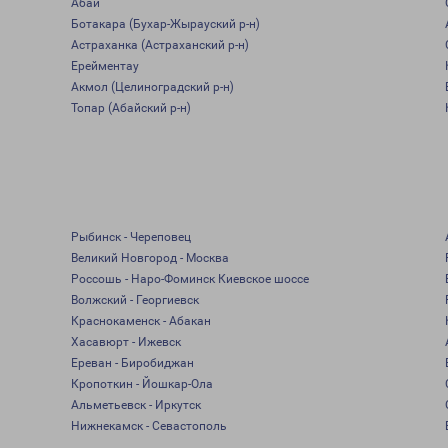
Абай
Ботакара (Бухар-Жырауский р-н)
Астраханка (Астраханский р-н)
Ерейментау
Акмол (Целиноградский р-н)
Топар (Абайский р-н)
Рыбинск - Череповец
Великий Новгород - Москва
Россошь - Наро-Фоминск Киевское шоссе
Волжский - Георгиевск
Краснокаменск - Абакан
Хасавюрт - Ижевск
Ереван - Биробиджан
Кропоткин - Йошкар-Ола
Альметьевск - Иркутск
Нижнекамск - Севастополь