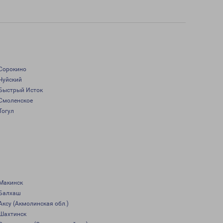
Сорокино
Чуйский
Быстрый Исток
Смоленское
Тогул
Макинск
Балхаш
Аксу (Акмолинская обл.)
Шахтинск