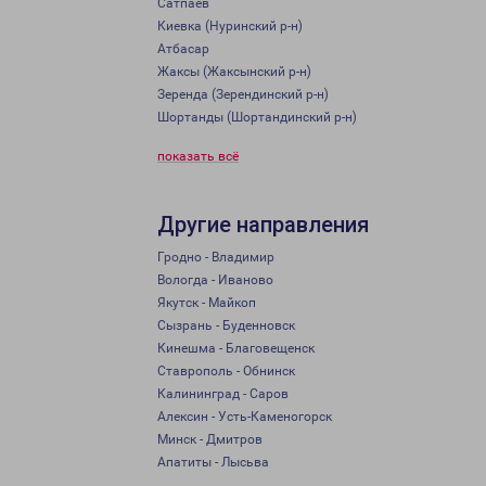
Сатпаев
Киевка (Нуринский р-н)
Атбасар
Жаксы (Жаксынский р-н)
Зеренда (Зерендинский р-н)
Шортанды (Шортандинский р-н)
показать всё
Другие направления
Гродно - Владимир
Вологда - Иваново
Якутск - Майкоп
Сызрань - Буденновск
Кинешма - Благовещенск
Ставрополь - Обнинск
Калининград - Саров
Алексин - Усть-Каменогорск
Минск - Дмитров
Апатиты - Лысьва