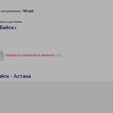
у направлению:
780 руб
.
мость доставки.
«Бийск»
(xls)
Тарифы на перевозку из филиала
йск - Астана