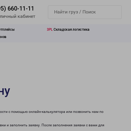
95) 660-11-11
 личный кабинет
етплейсы
3PL
Складская логистика
инов
ну
мости с помощью онлайн-калькулятора или позвонить нам по
вки и заполнить заявку. После заполнения заявки с вами для