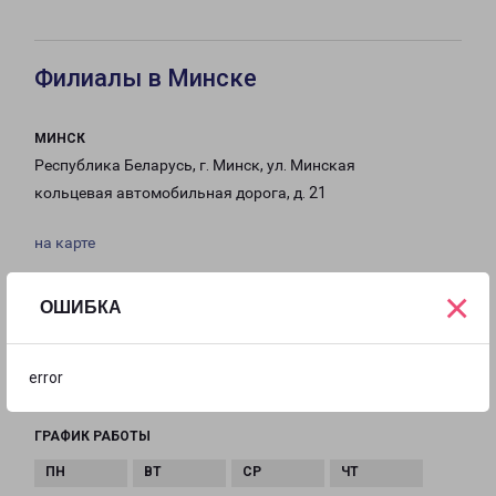
Филиалы в Минске
МИНСК
Республика Беларусь, г. Минск, ул. Минская
кольцевая автомобильная дорога, д. 21
на карте
ТЕЛЕФОН
×
ОШИБКА
+375 17 33 61 999
EMAIL
error
minsk@pecom.ru
ГРАФИК РАБОТЫ