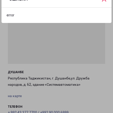
error
ДУШАНБЕ
Республика Таджикистан, г. Душанбе,ул. Дружба
народов, д. 62, здание «Системавтоматика»
на карте
ТЕЛЕФОН
+ 992 43 377 7700 / +992 90 000 6999