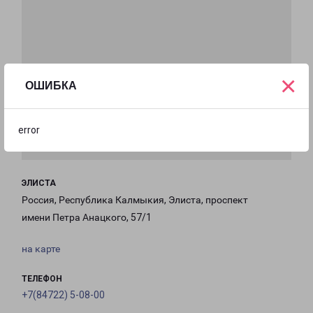
×
ОШИБКА
error
ЭЛИСТА
Россия, Республика Калмыкия, Элиста, проспект
имени Петра Анацкого, 57/1
на карте
ТЕЛЕФОН
+7(84722) 5-08-00