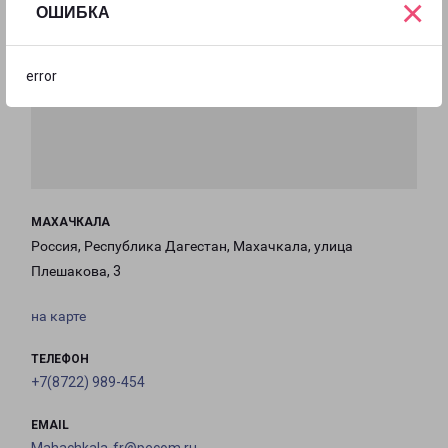
×
ОШИБКА
error
МАХАЧКАЛА
Россия, Республика Дагестан, Махачкала, улица
Плешакова, 3
на карте
ТЕЛЕФОН
+7(8722) 989-454
EMAIL