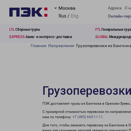
Москва
Адреса
О н
Rus /
Eng
Онлайн-се
LTL
Сборные грузы
FTL
Генеральные гру
EXPRESS
Авиа- и экспресс-доставка
GLOBAL
Международн
Главная
Направления
Грузоперевозки из Бангкока
Грузоперевозки
ПЭК доставляет грузы из Бангкока в Орехово-Зуево
С примерной стоимостью перевозки по направлению
нам по телефону:
+7 (495) 660-11-11
.
Для того, чтобы заказать перевозку из Бангкока в 
вами для уточнения деталей свяжется специалист 