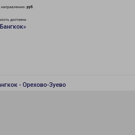
у направлению:
руб
.
мость доставки.
«Бангкок»
нгкок - Орехово-Зуево