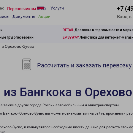
+7 (4
ас
Услуги
Перевозчикам
Вход в
рвисы
Документы
Акции
зы
RETAIL
Доставка в торговые сети и марк
ые грузоперевозки
EASYWAY
Логистика для интернет-магаз
 в Орехово-Зуево
Рассчитать и заказать перевозку
 из Бангкока в Орехово
, а также в другие города России автомобильным и авиатранспортом.
 Бангкок - Орехово-Зуево вы можете ознакомиться на сайте, произвести ра
Орехово-Зуево, в калькуляторе необходимо ввести данные для расчета стоимо
ПЭК.