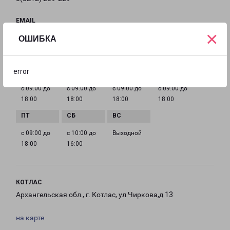
EMAIL
×
syktyvkar@pecom.ru
ОШИБКА
ГРАФИК РАБОТЫ
error
с 09:00 до
с 09:00 до
с 09:00 до
с 09:00 до
18:00
18:00
18:00
18:00
с 09:00 до
с 10:00 до
Выходной
18:00
16:00
КОТЛАС
Архангельская обл., г. Котлас, ул.Чиркова,д.13
на карте