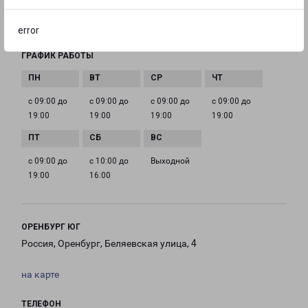
EMAIL
orenburg@pecom.ru
error
ГРАФИК РАБОТЫ
с 09:00 до
с 09:00 до
с 09:00 до
с 09:00 до
19:00
19:00
19:00
19:00
с 09:00 до
с 10:00 до
Выходной
19:00
16:00
ОРЕНБУРГ ЮГ
Россия, Оренбург, Беляевская улица, 4
на карте
ТЕЛЕФОН