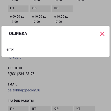
19:00
19:00
19:00
19:00
с 09:00 до
с 10:00 до
с 10:00 до
19:00
17:00
17:00
×
ОШИБКА
ЗАВОЛЖЬЕ БАУМАНА 17
город Заволжье, улица Баумана, 17
error
на карте
ТЕЛЕФОН
8(831)234-23-75
EMAIL
balakhna@pecom.ru
ГРАФИК РАБОТЫ