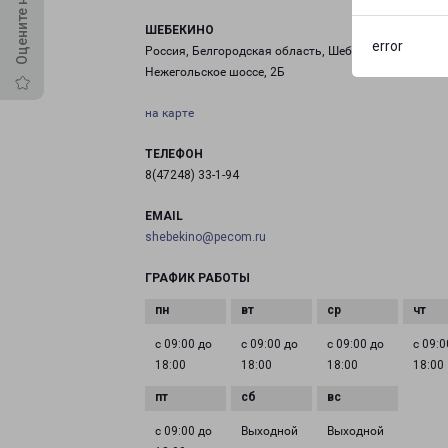
ШЕБЕКИНО
error
Россия, Белгородская область, Шебекино,
Нежегольское шоссе, 2Б
на карте
ТЕЛЕФОН
8(47248) 33-1-94
EMAIL
shebekino@pecom.ru
ГРАФИК РАБОТЫ
с 09:00 до
с 09:00 до
с 09:00 до
с 09:0
18:00
18:00
18:00
18:00
с 09:00 до
Выходной
Выходной