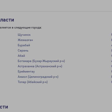
бласти
вляется в следующие города:
Щучинск
Жезказган
Бурабай
Сарань
Абай
Ботакара (Бухар-Жырауский р-н)
Астраханка (Астраханский р-н)
Ерейментау
Акмол (Целиноградский р-н)
Топар (Абайский р-н)
сти