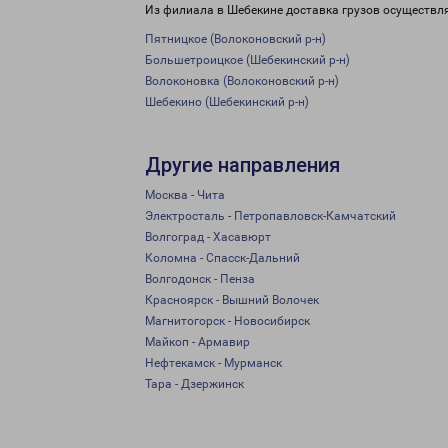
Из филиала в Шебекине доставка грузов осуществл
Пятницкое (Волоконовский р-н)
Большетроицкое (Шебекинский р-н)
Волоконовка (Волоконовский р-н)
Шебекино (Шебекинский р-н)
Другие направления
Москва - Чита
Электросталь - Петропавловск-Камчатский
Волгоград - Хасавюрт
Коломна - Спасск-Дальний
Волгодонск - Пенза
Красноярск - Вышний Волочек
Магнитогорск - Новосибирск
Майкоп - Армавир
Нефтекамск - Мурманск
Тара - Дзержинск