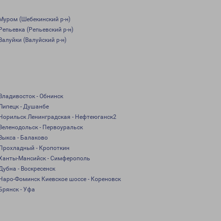
Муром (Шебекинский р-н)
Репьевка (Репьевский р-н)
Валуйки (Валуйский р-н)
Владивосток - Обнинск
Липецк - Душанбе
Норильск Ленинградская - Нефтеюганск2
Зеленодольск - Первоуральск
Выкса - Балаково
Прохладный - Кропоткин
Ханты-Мансийск - Симферополь
Дубна - Воскресенск
Наро-Фоминск Киевское шоссе - Кореновск
Брянск - Уфа