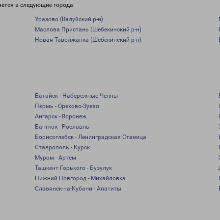
яется в следующие города:
Уразово (Валуйский р-н)
Маслова Пристань (Шебекинский р-н)
Новая Таволжанка (Шебекинский р-н)
Батайск - Набережные Челны
Пермь - Орехово-Зуево
Ангарск - Воронеж
Бангкок - Рославль
Борисоглебск - Ленинградская Станица
Ставрополь - Курск
Муром - Артем
Ташкент Горького - Бузулук
Нижний Новгород - Михайловка
Славянск-на-Кубани - Апатиты