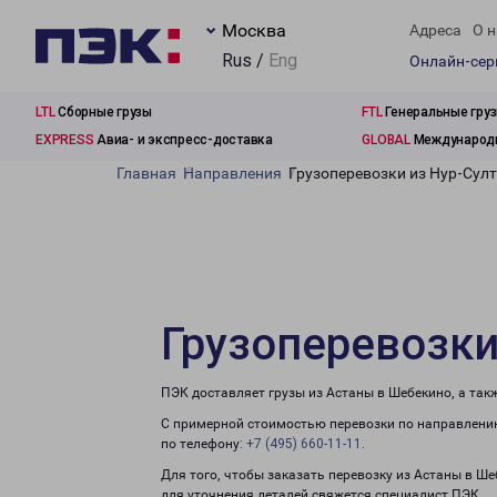
Москва
Адреса
О н
Rus /
Eng
Онлайн-се
LTL
Сборные грузы
FTL
Генеральные гру
EXPRESS
Авиа- и экспресс-доставка
GLOBAL
Международн
Главная
Направления
Грузоперевозки из Нур-Сул
Грузоперевозки
ПЭК доставляет грузы из Астаны в Шебекино, а так
С примерной стоимостью перевозки по направлению
по телефону:
+7 (495) 660-11-11
.
Для того, чтобы заказать перевозку из Астаны в Ш
для уточнения деталей свяжется специалист ПЭК.