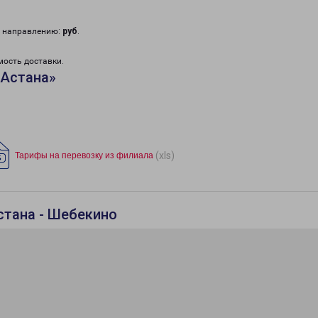
у направлению:
руб
.
мость доставки.
«Астана»
(xls)
Тарифы на перевозку из филиала
стана - Шебекино