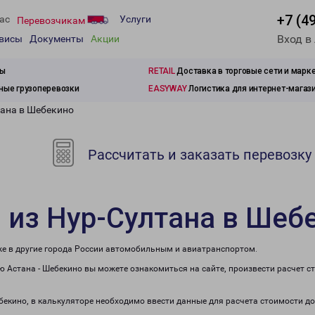
+7 (4
ас
Услуги
Перевозчикам
Вход в
рвисы
Документы
Акции
зы
RETAIL
Доставка в торговые сети и марк
ые грузоперевозки
EASYWAY
Логистика для интернет-магаз
тана в Шебекино
Рассчитать и заказать перевозку
 из Нур-Султана в Шеб
же в другие города России автомобильным и авиатранспортом.
 Астана - Шебекино вы можете ознакомиться на сайте, произвести расчет 
ебекино, в калькуляторе необходимо ввести данные для расчета стоимости до