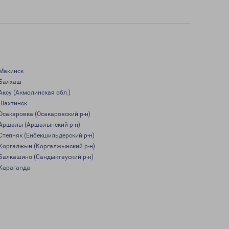
Макинск
Балхаш
Аксу (Акмолинская обл.)
Шахтинск
Осакаровка (Осакаровский р-н)
Аршалы (Аршалынский р-н)
Степняк (Енбекшильдерский р-н)
Коргалжын (Коргалжынский р-н)
Балкашино (Сандыктауский р-н)
Караганда