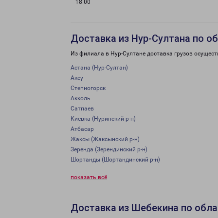
18:00
Доставка из Нур-Султана по о
Из филиала в Нур-Султане доставка грузов осущест
Астана (Нур-Султан)
Аксу
Степногорск
Акколь
Сатпаев
Киевка (Нуринский р-н)
Атбасар
Жаксы (Жаксынский р-н)
Зеренда (Зерендинский р-н)
Шортанды (Шортандинский р-н)
показать всё
Доставка из Шебекина по обла