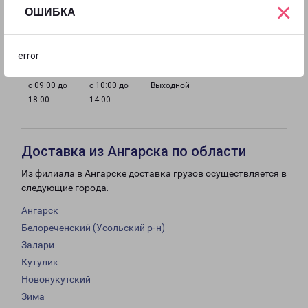
×
ОШИБКА
с 09:00 до
с 09:00 до
с 09:00 до
с 09:00 до
18:00
18:00
18:00
18:00
error
с 09:00 до
с 10:00 до
Выходной
18:00
14:00
Доставка из Ангарска по области
Из филиала в Ангарске доставка грузов осуществляется в
следующие города:
Ангарск
Белореченский (Усольский р-н)
Залари
Кутулик
Новонукутский
Зима