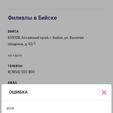
Филиалы в Бийске
БИЙСК
659328, Алтайский край, г. Бийск, ул. Василия
Шадрина, д. 62/1
на карте
ТЕЛЕФОН
8(3854) 555-800
EMAIL
biysk@pecom.ru
×
ОШИБКА
ГРАФИК РАБОТЫ
error