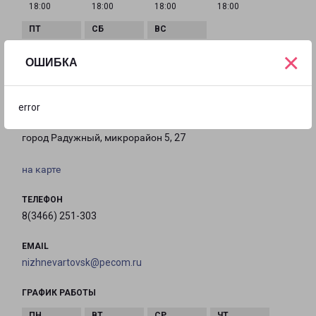
18:00
18:00
18:00
18:00
×
с 09:00 до
Выходной
Выходной
ОШИБКА
18:00
error
РАДУЖНЫЙ 5-Й МИКРОРАЙОН 27
город Радужный, микрорайон 5, 27
на карте
ТЕЛЕФОН
8(3466) 251-303
EMAIL
nizhnevartovsk@pecom.ru
ГРАФИК РАБОТЫ