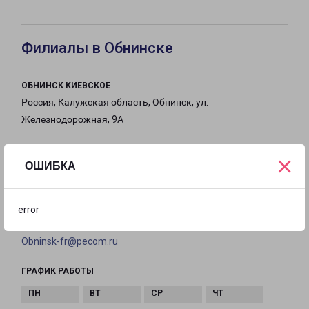
Филиалы в Обнинске
ОБНИНСК КИЕВСКОЕ
Россия, Калужская область, Обнинск, ул.
Железнодорожная, 9А
на карте
×
ОШИБКА
ТЕЛЕФОН
8(48439) 9-70-30
error
EMAIL
Obninsk-fr@pecom.ru
ГРАФИК РАБОТЫ