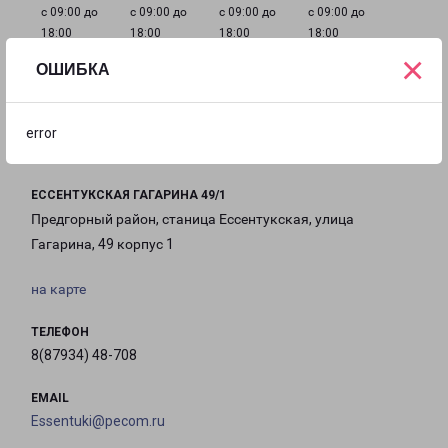
с 09:00 до
с 09:00 до
с 09:00 до
с 09:00 до
18:00
18:00
18:00
18:00
×
ОШИБКА
с 09:00 до
Выходной
Выходной
18:00
error
ЕССЕНТУКСКАЯ ГАГАРИНА 49/1
Предгорный район, станица Ессентукская, улица
Гагарина, 49 корпус 1
на карте
ТЕЛЕФОН
8(87934) 48-708
EMAIL
Essentuki@pecom.ru